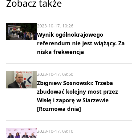
Zobacz także
2023-10-17, 10:26
Wynik ogólnokrajowego
referendum nie jest wiążący. Za
niska frekwencja
2023-10-17, 09:50
Zbigniew Sosnowski: Trzeba
zbudować kolejny most przez
Wisłę i zaporę w Siarzewie
[Rozmowa dnia]
2023-10-17, 09:16