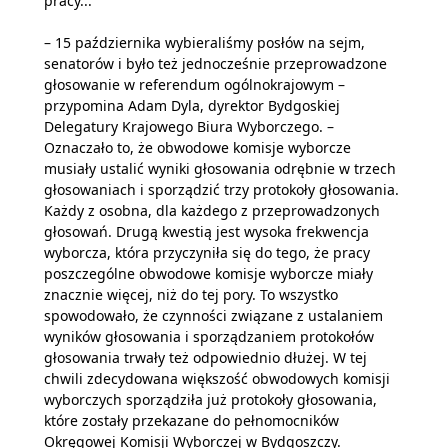
pracy...
– 15 października wybieraliśmy posłów na sejm,
senatorów i było też jednocześnie przeprowadzone
głosowanie w referendum ogólnokrajowym –
przypomina Adam Dyla, dyrektor Bydgoskiej
Delegatury Krajowego Biura Wyborczego. –
Oznaczało to, że obwodowe komisje wyborcze
musiały ustalić wyniki głosowania odrębnie w trzech
głosowaniach i sporządzić trzy protokoły głosowania.
Każdy z osobna, dla każdego z przeprowadzonych
głosowań. Drugą kwestią jest wysoka frekwencja
wyborcza, która przyczyniła się do tego, że pracy
poszczególne obwodowe komisje wyborcze miały
znacznie więcej, niż do tej pory. To wszystko
spowodowało, że czynności związane z ustalaniem
wyników głosowania i sporządzaniem protokołów
głosowania trwały też odpowiednio dłużej. W tej
chwili zdecydowana większość obwodowych komisji
wyborczych sporządziła już protokoły głosowania,
które zostały przekazane do pełnomocników
Okręgowej Komisji Wyborczej w Bydgoszczy.