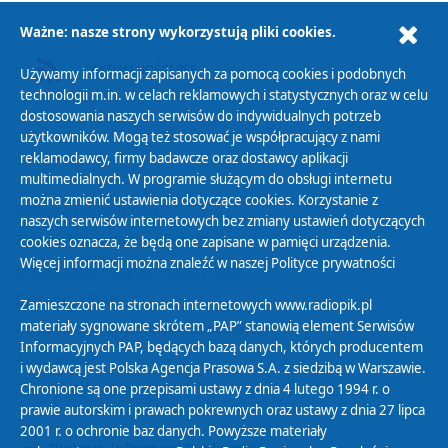
Ważne: nasze strony wykorzystują pliki cookies.
AKTUALNOŚCI RSS
Używamy informacji zapisanych za pomocą cookies i podobnych
technologii m.in. w celach reklamowych i statystycznych oraz w celu
dostosowania naszych serwisów do indywidualnych potrzeb
użytkowników. Mogą też stosować je współpracujący z nami
reklamodawcy, firmy badawcze oraz dostawcy aplikacji
multimedialnych. W programie służącym do obsługi internetu
można zmienić ustawienia dotyczące cookies. Korzystanie z
Polityka Prywatności
naszych serwisów internetowych bez zmiany ustawień dotyczących
Zasady korzystania z Serwisu
cookies oznacza, że będą one zapisane w pamięci urządzenia.
Więcej informacji można znaleźć w naszej
Polityce prywatności
Organizacje Pożytku Publicznego
Cyfryzacja DAB+
Zamieszczone na stronach internetowych www.radiopik.pl
materiały sygnowane skrótem „PAP” stanowią element Serwisów
Polityka ochrony danych osobowych
Informacyjnych PAP, będących bazą danych, których producentem
Abonament
i wydawcą jest Polska Agencja Prasowa S.A. z siedzibą w Warszawie.
Zamówienia publiczne
Chronione są one przepisami ustawy z dnia 4 lutego 1994 r. o
prawie autorskim i prawach pokrewnych oraz ustawy z dnia 27 lipca
2001 r. o ochronie baz danych. Powyższe materiały