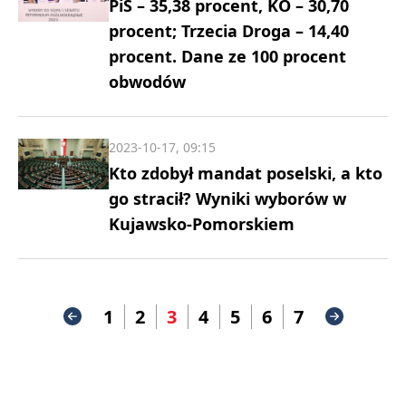
PiS – 35,38 procent, KO – 30,70
procent; Trzecia Droga – 14,40
procent. Dane ze 100 procent
obwodów
2023-10-17, 09:15
Kto zdobył mandat poselski, a kto
go stracił? Wyniki wyborów w
Kujawsko-Pomorskiem
1
2
3
4
5
6
7