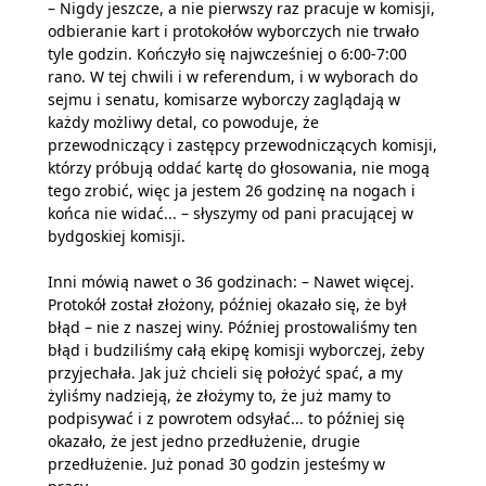
– Nigdy jeszcze, a nie pierwszy raz pracuje w komisji,
odbieranie kart i protokołów wyborczych nie trwało
tyle godzin. Kończyło się najwcześniej o 6:00-7:00
rano. W tej chwili i w referendum, i w wyborach do
sejmu i senatu, komisarze wyborczy zaglądają w
każdy możliwy detal, co powoduje, że
przewodniczący i zastępcy przewodniczących komisji,
którzy próbują oddać kartę do głosowania, nie mogą
tego zrobić, więc ja jestem 26 godzinę na nogach i
końca nie widać... – słyszymy od pani pracującej w
bydgoskiej komisji.
Inni mówią nawet o 36 godzinach: – Nawet więcej.
Protokół został złożony, później okazało się, że był
błąd – nie z naszej winy. Później prostowaliśmy ten
błąd i budziliśmy całą ekipę komisji wyborczej, żeby
przyjechała. Jak już chcieli się położyć spać, a my
żyliśmy nadzieją, że złożymy to, że już mamy to
podpisywać i z powrotem odsyłać... to później się
okazało, że jest jedno przedłużenie, drugie
przedłużenie. Już ponad 30 godzin jesteśmy w