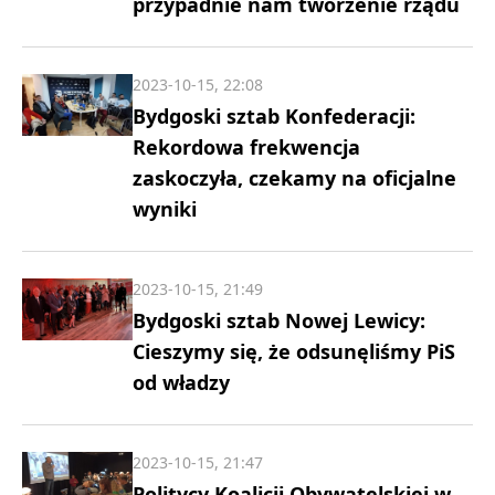
przypadnie nam tworzenie rządu
2023-10-15, 22:08
Bydgoski sztab Konfederacji:
Rekordowa frekwencja
zaskoczyła, czekamy na oficjalne
wyniki
2023-10-15, 21:49
Bydgoski sztab Nowej Lewicy:
Cieszymy się, że odsunęliśmy PiS
od władzy
2023-10-15, 21:47
Politycy Koalicji Obywatelskiej w