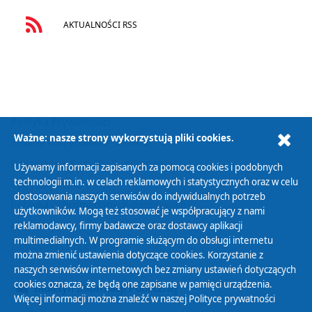
AKTUALNOŚCI RSS
Polityka Prywatności
Ważne: nasze strony wykorzystują pliki cookies.
Zasady korzystania z Serwisu
Organizacje Pożytku Publicznego
Używamy informacji zapisanych za pomocą cookies i podobnych
technologii m.in. w celach reklamowych i statystycznych oraz w celu
Cyfryzacja DAB+
dostosowania naszych serwisów do indywidualnych potrzeb
Polityka ochrony danych osobowych
użytkowników. Mogą też stosować je współpracujący z nami
Abonament
reklamodawcy, firmy badawcze oraz dostawcy aplikacji
multimedialnych. W programie służącym do obsługi internetu
Zamówienia publiczne
można zmienić ustawienia dotyczące cookies. Korzystanie z
naszych serwisów internetowych bez zmiany ustawień dotyczących
cookies oznacza, że będą one zapisane w pamięci urządzenia.
Biuletyn Informacji Publicznej
Więcej informacji można znaleźć w naszej
Polityce prywatności