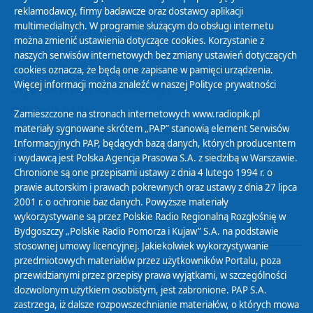
reklamodawcy, firmy badawcze oraz dostawcy aplikacji
multimedialnych. W programie służącym do obsługi internetu
można zmienić ustawienia dotyczące cookies. Korzystanie z
Polityka Prywatności
naszych serwisów internetowych bez zmiany ustawień dotyczących
Zasady korzystania z Serwisu
cookies oznacza, że będą one zapisane w pamięci urządzenia.
Więcej informacji można znaleźć w naszej
Polityce prywatności
Organizacje Pożytku Publicznego
Cyfryzacja DAB+
Zamieszczone na stronach internetowych www.radiopik.pl
materiały sygnowane skrótem „PAP” stanowią element Serwisów
Polityka ochrony danych osobowych
Informacyjnych PAP, będących bazą danych, których producentem
Abonament
i wydawcą jest Polska Agencja Prasowa S.A. z siedzibą w Warszawie.
Zamówienia publiczne
Chronione są one przepisami ustawy z dnia 4 lutego 1994 r. o
prawie autorskim i prawach pokrewnych oraz ustawy z dnia 27 lipca
2001 r. o ochronie baz danych. Powyższe materiały
Biuletyn Informacji Publicznej
wykorzystywane są przez Polskie Radio Regionalną Rozgłośnię w
Bydgoszczy „Polskie Radio Pomorza i Kujaw” S.A. na podstawie
stosownej umowy licencyjnej. Jakiekolwiek wykorzystywanie
przedmiotowych materiałów przez użytkowników Portalu, poza
przewidzianymi przez przepisy prawa wyjątkami, w szczególności
dozwolonym użytkiem osobistym, jest zabronione. PAP S.A.
zastrzega, iż dalsze rozpowszechnianie materiałów, o których mowa