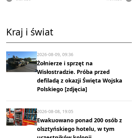
Kraj i świat
2026-08-09, 09:36
Żołnierze i sprzęt na
Wisłostradzie. Próba przed
defiladą z okazji Święta Wojska
Polskiego [zdjęcia]
2026-08-08, 19:05
Ewakuowano ponad 200 osób z
olsztyńskiego hotelu, w tym
uczestników kolonii