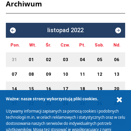
Archiwum
listopad 2022
Pon.
Wt.
Śr.
Czw.
Pt.
Sob.
Nd.
31
01
02
03
04
05
06
07
08
09
10
11
12
13
14
15
16
17
18
19
20
Ważne: nasze strony wykorzystują pliki cookies.
21
22
23
24
25
26
27
Używamy informacji zapisanych za pomocą cookies i podobnych
technologii m.in. w celach reklamowych i statystycznych oraz w celu
28
29
30
01
02
03
04
dostosowania naszych serwisów do indywidualnych potrzeb
użytkowników. Mogą też stosować je współpracujący z nami