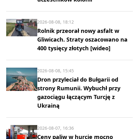
2026-08-08, 18:12
Rolnik przeorał nowy asfalt w
Gliwicach. Straty oszacowano na
400 tysięcy złotych [wideo]
2026-08-08, 15:45
Dron przyleciał do Bułgarii od
strony Rumunii. Wybuchł przy
gazociągu łączącym Turcję z
Ukrainą
2026-08-07, 16:36
Ceny paliw w hurcie mocno