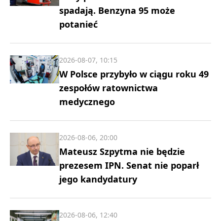
spadają. Benzyna 95 może
potanieć
2026-08-07, 10:15
W Polsce przybyło w ciągu roku 49
zespołów ratownictwa
medycznego
2026-08-06, 20:00
Mateusz Szpytma nie będzie
prezesem IPN. Senat nie poparł
jego kandydatury
2026-08-06, 12:40