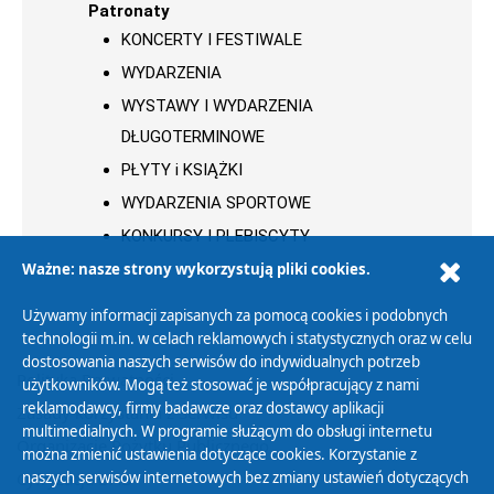
Patronaty
KONCERTY I FESTIWALE
WYDARZENIA
WYSTAWY I WYDARZENIA
DŁUGOTERMINOWE
PŁYTY i KSIĄŻKI
WYDARZENIA SPORTOWE
KONKURSY I PLEBISCYTY
Ważne: nasze strony wykorzystują pliki cookies.
Używamy informacji zapisanych za pomocą cookies i podobnych
technologii m.in. w celach reklamowych i statystycznych oraz w celu
dostosowania naszych serwisów do indywidualnych potrzeb
Polityka Prywatności
użytkowników. Mogą też stosować je współpracujący z nami
reklamodawcy, firmy badawcze oraz dostawcy aplikacji
Zasady korzystania z Serwisu
multimedialnych. W programie służącym do obsługi internetu
Organizacje Pożytku Publicznego
można zmienić ustawienia dotyczące cookies. Korzystanie z
Cyfryzacja DAB+
naszych serwisów internetowych bez zmiany ustawień dotyczących