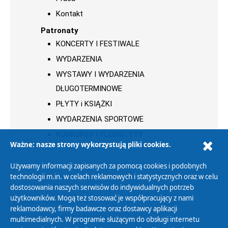
Kontakt
Patronaty
KONCERTY I FESTIWALE
WYDARZENIA
WYSTAWY I WYDARZENIA
DŁUGOTERMINOWE
PŁYTY i KSIĄŻKI
WYDARZENIA SPORTOWE
KONKURSY I PLEBISCYTY
Ważne: nasze strony wykorzystują pliki cookies.
Używamy informacji zapisanych za pomocą cookies i podobnych
technologii m.in. w celach reklamowych i statystycznych oraz w celu
dostosowania naszych serwisów do indywidualnych potrzeb
użytkowników. Mogą też stosować je współpracujący z nami
Polityka Prywatności
reklamodawcy, firmy badawcze oraz dostawcy aplikacji
Zasady korzystania z Serwisu
multimedialnych. W programie służącym do obsługi internetu