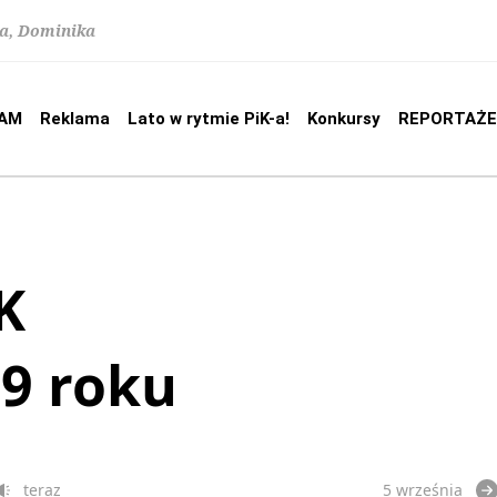
na, Dominika
AM
Reklama
Lato w rytmie PiK-a!
Konkursy
REPORTAŻE
K
19 roku
teraz
5 września