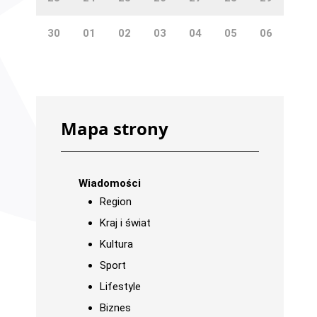
30
01
02
03
04
05
06
Mapa strony
Wiadomości
Region
Kraj i świat
Kultura
Sport
Lifestyle
Biznes