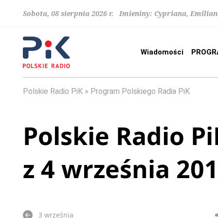
Sobota, 08 sierpnia 2026 r. Imieniny: Cypriana, Emilia
Wiadomości
PROGR
Polskie Radio PiK
Program Polskiego Radia PiK
Polskie Radio Pi
z 4 września 20
3 września