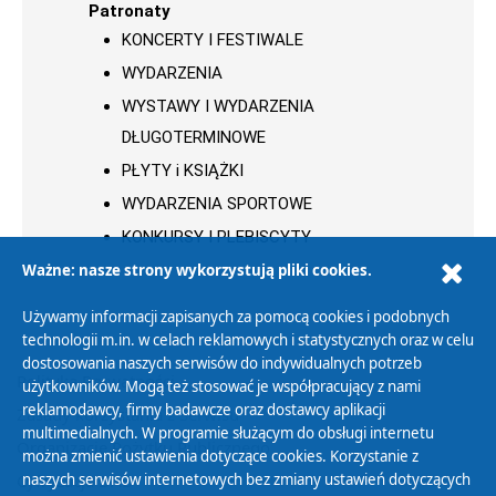
Patronaty
KONCERTY I FESTIWALE
WYDARZENIA
WYSTAWY I WYDARZENIA
DŁUGOTERMINOWE
PŁYTY i KSIĄŻKI
WYDARZENIA SPORTOWE
KONKURSY I PLEBISCYTY
Ważne: nasze strony wykorzystują pliki cookies.
Używamy informacji zapisanych za pomocą cookies i podobnych
technologii m.in. w celach reklamowych i statystycznych oraz w celu
dostosowania naszych serwisów do indywidualnych potrzeb
Polityka Prywatności
użytkowników. Mogą też stosować je współpracujący z nami
reklamodawcy, firmy badawcze oraz dostawcy aplikacji
Zasady korzystania z Serwisu
multimedialnych. W programie służącym do obsługi internetu
Organizacje Pożytku Publicznego
można zmienić ustawienia dotyczące cookies. Korzystanie z
Cyfryzacja DAB+
naszych serwisów internetowych bez zmiany ustawień dotyczących