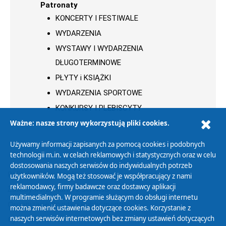
Patronaty
KONCERTY I FESTIWALE
WYDARZENIA
WYSTAWY I WYDARZENIA
DŁUGOTERMINOWE
PŁYTY i KSIĄŻKI
WYDARZENIA SPORTOWE
KONKURSY I PLEBISCYTY
Ważne: nasze strony wykorzystują pliki cookies.
Używamy informacji zapisanych za pomocą cookies i podobnych
technologii m.in. w celach reklamowych i statystycznych oraz w celu
dostosowania naszych serwisów do indywidualnych potrzeb
Polityka Prywatności
użytkowników. Mogą też stosować je współpracujący z nami
reklamodawcy, firmy badawcze oraz dostawcy aplikacji
Zasady korzystania z Serwisu
multimedialnych. W programie służącym do obsługi internetu
Organizacje Pożytku Publicznego
można zmienić ustawienia dotyczące cookies. Korzystanie z
Cyfryzacja DAB+
naszych serwisów internetowych bez zmiany ustawień dotyczących