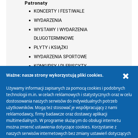
Patronaty
KONCERTY I FESTIWALE
WYDARZENIA
WYSTAWY I WYDARZENIA
DŁUGOTERMINOWE
PŁYTY i KSIĄŻKI
WYDARZENIA SPORTOWE
KONKURSY I PLEBISCYTY
Ważne: nasze strony wykorzystują pliki cookies.
Używamy informacji zapisanych za pomocą cookies i podobnych
technologii m.in. w celach reklamowych i statystycznych oraz w celu
dostosowania naszych serwisów do indywidualnych potrzeb
Polityka Prywatności
użytkowników. Mogą też stosować je współpracujący z nami
reklamodawcy, firmy badawcze oraz dostawcy aplikacji
Zasady korzystania z Serwisu
multimedialnych. W programie służącym do obsługi internetu
Organizacje Pożytku Publicznego
można zmienić ustawienia dotyczące cookies. Korzystanie z
Cyfryzacja DAB+
naszych serwisów internetowych bez zmiany ustawień dotyczących