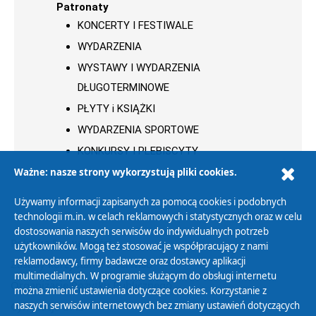
Patronaty
KONCERTY I FESTIWALE
WYDARZENIA
WYSTAWY I WYDARZENIA
DŁUGOTERMINOWE
PŁYTY i KSIĄŻKI
WYDARZENIA SPORTOWE
KONKURSY I PLEBISCYTY
Ważne: nasze strony wykorzystują pliki cookies.
Używamy informacji zapisanych za pomocą cookies i podobnych
technologii m.in. w celach reklamowych i statystycznych oraz w celu
dostosowania naszych serwisów do indywidualnych potrzeb
Polityka Prywatności
użytkowników. Mogą też stosować je współpracujący z nami
reklamodawcy, firmy badawcze oraz dostawcy aplikacji
Zasady korzystania z Serwisu
multimedialnych. W programie służącym do obsługi internetu
Organizacje Pożytku Publicznego
można zmienić ustawienia dotyczące cookies. Korzystanie z
Cyfryzacja DAB+
naszych serwisów internetowych bez zmiany ustawień dotyczących