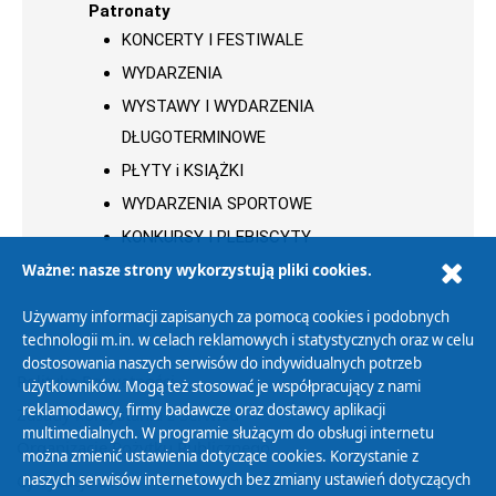
Patronaty
KONCERTY I FESTIWALE
WYDARZENIA
WYSTAWY I WYDARZENIA
DŁUGOTERMINOWE
PŁYTY i KSIĄŻKI
WYDARZENIA SPORTOWE
KONKURSY I PLEBISCYTY
Ważne: nasze strony wykorzystują pliki cookies.
Używamy informacji zapisanych za pomocą cookies i podobnych
technologii m.in. w celach reklamowych i statystycznych oraz w celu
dostosowania naszych serwisów do indywidualnych potrzeb
Polityka Prywatności
użytkowników. Mogą też stosować je współpracujący z nami
reklamodawcy, firmy badawcze oraz dostawcy aplikacji
Zasady korzystania z Serwisu
multimedialnych. W programie służącym do obsługi internetu
Organizacje Pożytku Publicznego
można zmienić ustawienia dotyczące cookies. Korzystanie z
Cyfryzacja DAB+
naszych serwisów internetowych bez zmiany ustawień dotyczących