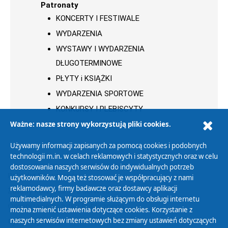
Patronaty
KONCERTY I FESTIWALE
WYDARZENIA
WYSTAWY I WYDARZENIA
DŁUGOTERMINOWE
PŁYTY i KSIĄŻKI
WYDARZENIA SPORTOWE
KONKURSY I PLEBISCYTY
Ważne: nasze strony wykorzystują pliki cookies.
Używamy informacji zapisanych za pomocą cookies i podobnych
technologii m.in. w celach reklamowych i statystycznych oraz w celu
dostosowania naszych serwisów do indywidualnych potrzeb
Polityka Prywatności
użytkowników. Mogą też stosować je współpracujący z nami
reklamodawcy, firmy badawcze oraz dostawcy aplikacji
Zasady korzystania z Serwisu
multimedialnych. W programie służącym do obsługi internetu
Organizacje Pożytku Publicznego
można zmienić ustawienia dotyczące cookies. Korzystanie z
Cyfryzacja DAB+
naszych serwisów internetowych bez zmiany ustawień dotyczących