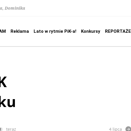
na, Dominika
AM
Reklama
Lato w rytmie PiK-a!
Konkursy
REPORTAŻE
K
oku
teraz
4 lipca