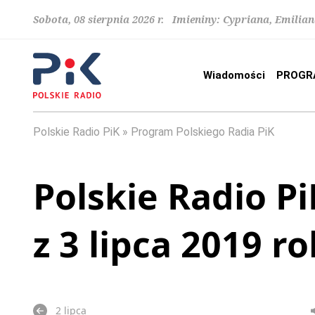
Sobota, 08 sierpnia 2026 r. Imieniny: Cypriana, Emilia
Wiadomości
PROGR
Polskie Radio PiK
Program Polskiego Radia PiK
Polskie Radio Pi
z 3 lipca 2019 r
2 lipca