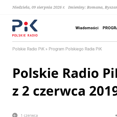
Niedziela, 09 sierpnia 2026 r. Imieniny: Romana, Rysza
Wiadomości
PROGR
Polskie Radio PiK
Program Polskiego Radia PiK
Polskie Radio Pi
z 2 czerwca 201
1 czerwca