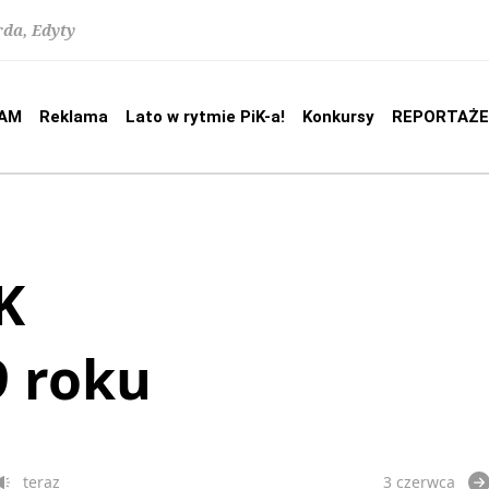
rda, Edyty
AM
Reklama
Lato w rytmie PiK-a!
Konkursy
REPORTAŻE
K
9 roku
teraz
3 czerwca