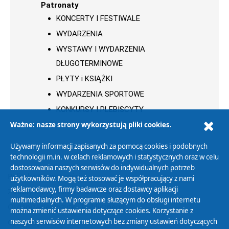
Patronaty
KONCERTY I FESTIWALE
WYDARZENIA
WYSTAWY I WYDARZENIA
DŁUGOTERMINOWE
PŁYTY i KSIĄŻKI
WYDARZENIA SPORTOWE
KONKURSY I PLEBISCYTY
Ważne: nasze strony wykorzystują pliki cookies.
Używamy informacji zapisanych za pomocą cookies i podobnych
technologii m.in. w celach reklamowych i statystycznych oraz w celu
dostosowania naszych serwisów do indywidualnych potrzeb
Polityka Prywatności
użytkowników. Mogą też stosować je współpracujący z nami
reklamodawcy, firmy badawcze oraz dostawcy aplikacji
Zasady korzystania z Serwisu
multimedialnych. W programie służącym do obsługi internetu
Organizacje Pożytku Publicznego
można zmienić ustawienia dotyczące cookies. Korzystanie z
Cyfryzacja DAB+
naszych serwisów internetowych bez zmiany ustawień dotyczących