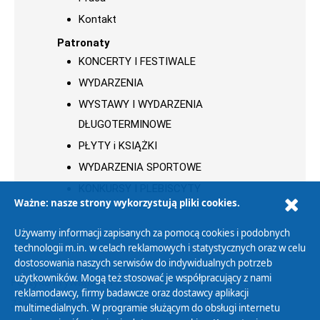
Kontakt
Patronaty
KONCERTY I FESTIWALE
WYDARZENIA
WYSTAWY I WYDARZENIA
DŁUGOTERMINOWE
PŁYTY i KSIĄŻKI
WYDARZENIA SPORTOWE
KONKURSY I PLEBISCYTY
Ważne: nasze strony wykorzystują pliki cookies.
Używamy informacji zapisanych za pomocą cookies i podobnych
technologii m.in. w celach reklamowych i statystycznych oraz w celu
dostosowania naszych serwisów do indywidualnych potrzeb
użytkowników. Mogą też stosować je współpracujący z nami
Polityka Prywatności
reklamodawcy, firmy badawcze oraz dostawcy aplikacji
Zasady korzystania z Serwisu
multimedialnych. W programie służącym do obsługi internetu