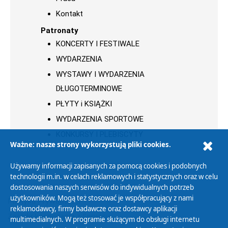
Kontakt
Patronaty
KONCERTY I FESTIWALE
WYDARZENIA
WYSTAWY I WYDARZENIA
DŁUGOTERMINOWE
PŁYTY i KSIĄŻKI
WYDARZENIA SPORTOWE
KONKURSY I PLEBISCYTY
Ważne: nasze strony wykorzystują pliki cookies.
Używamy informacji zapisanych za pomocą cookies i podobnych
technologii m.in. w celach reklamowych i statystycznych oraz w celu
dostosowania naszych serwisów do indywidualnych potrzeb
użytkowników. Mogą też stosować je współpracujący z nami
Polityka Prywatności
reklamodawcy, firmy badawcze oraz dostawcy aplikacji
Zasady korzystania z Serwisu
multimedialnych. W programie służącym do obsługi internetu