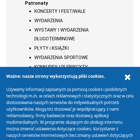
Patronaty
KONCERTY I FESTIWALE
WYDARZENIA
WYSTAWY I WYDARZENIA
DŁUGOTERMINOWE
PŁYTY i KSIĄŻKI
WYDARZENIA SPORTOWE
KONKURSY I PLEBISCYTY
Ważne: nasze strony wykorzystują pliki cookies.
Używamy informacji zapisanych za pomocą cookies i podobnych
technologii m.in. w celach reklamowych i statystycznych oraz w celu
dostosowania naszych serwisów do indywidualnych potrzeb
Polityka Prywatności
użytkowników. Mogą też stosować je współpracujący z nami
reklamodawcy, firmy badawcze oraz dostawcy aplikacji
Zasady korzystania z Serwisu
multimedialnych. W programie służącym do obsługi internetu
Organizacje Pożytku Publicznego
można zmienić ustawienia dotyczące cookies. Korzystanie z
Cyfryzacja DAB+
naszych serwisów internetowych bez zmiany ustawień dotyczących