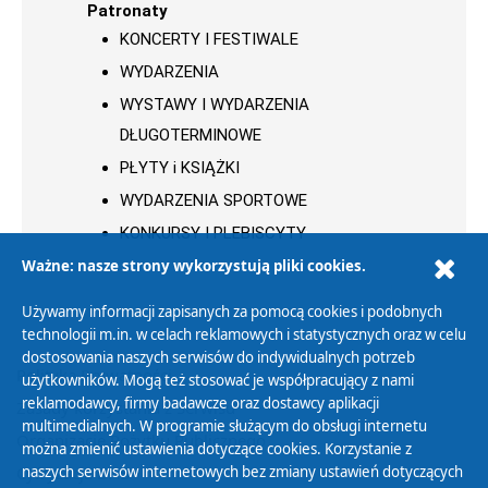
Patronaty
KONCERTY I FESTIWALE
WYDARZENIA
WYSTAWY I WYDARZENIA
DŁUGOTERMINOWE
PŁYTY i KSIĄŻKI
WYDARZENIA SPORTOWE
KONKURSY I PLEBISCYTY
Ważne: nasze strony wykorzystują pliki cookies.
Używamy informacji zapisanych za pomocą cookies i podobnych
technologii m.in. w celach reklamowych i statystycznych oraz w celu
dostosowania naszych serwisów do indywidualnych potrzeb
Polityka Prywatności
użytkowników. Mogą też stosować je współpracujący z nami
reklamodawcy, firmy badawcze oraz dostawcy aplikacji
Zasady korzystania z Serwisu
multimedialnych. W programie służącym do obsługi internetu
Organizacje Pożytku Publicznego
można zmienić ustawienia dotyczące cookies. Korzystanie z
Cyfryzacja DAB+
naszych serwisów internetowych bez zmiany ustawień dotyczących