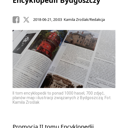
Encyklopedii Bydgoszczy
2018-06-21, 20:03 Kamila Zroślak/Redakcja
II tom encyklopedii to ponad 1000 haseł, 700 zdjęć,
planów map i ilustracji związanych z Bydgoszczą. Fot.
Kamila Zroślak
Promocja II tomu Encyklopedii