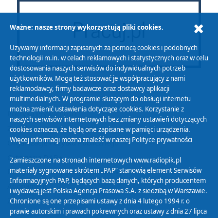
Ważne: nasze strony wykorzystują pliki cookies.
Używamy informacji zapisanych za pomocą cookies i podobnych
technologii m.in. w celach reklamowych i statystycznych oraz w celu
dostosowania naszych serwisów do indywidualnych potrzeb
użytkowników. Mogą też stosować je współpracujący z nami
reklamodawcy, firmy badawcze oraz dostawcy aplikacji
multimedialnych. W programie służącym do obsługi internetu
można zmienić ustawienia dotyczące cookies. Korzystanie z
Polityka Prywatności
naszych serwisów internetowych bez zmiany ustawień dotyczących
Zasady korzystania z Serwisu
cookies oznacza, że będą one zapisane w pamięci urządzenia.
Więcej informacji można znaleźć w naszej
Polityce prywatności
Organizacje Pożytku Publicznego
Cyfryzacja DAB+
Zamieszczone na stronach internetowych www.radiopik.pl
materiały sygnowane skrótem „PAP” stanowią element Serwisów
Polityka ochrony danych osobowych
Informacyjnych PAP, będących bazą danych, których producentem
Abonament
i wydawcą jest Polska Agencja Prasowa S.A. z siedzibą w Warszawie.
Zamówienia publiczne
Chronione są one przepisami ustawy z dnia 4 lutego 1994 r. o
prawie autorskim i prawach pokrewnych oraz ustawy z dnia 27 lipca