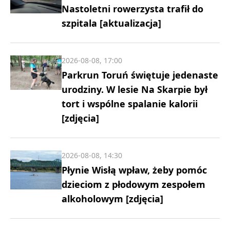
Nastoletni rowerzysta trafił do
szpitala [aktualizacja]
2026-08-08, 17:00
Parkrun Toruń świętuje jedenaste
urodziny. W lesie Na Skarpie był
tort i wspólne spalanie kalorii
[zdjęcia]
2026-08-08, 14:30
Płynie Wisłą wpław, żeby pomóc
dzieciom z płodowym zespołem
alkoholowym [zdjęcia]