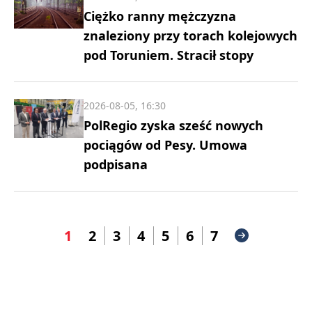
Ciężko ranny mężczyzna
znaleziony przy torach kolejowych
pod Toruniem. Stracił stopy
2026-08-05, 16:30
PolRegio zyska sześć nowych
pociągów od Pesy. Umowa
podpisana
1
2
3
4
5
6
7