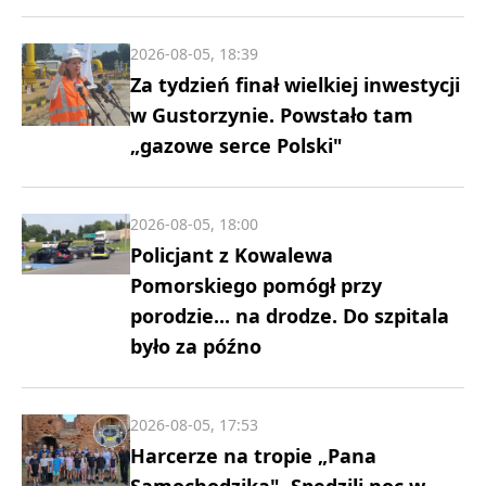
2026-08-05, 18:39
Za tydzień finał wielkiej inwestycji
w Gustorzynie. Powstało tam
„gazowe serce Polski"
2026-08-05, 18:00
Policjant z Kowalewa
Pomorskiego pomógł przy
porodzie... na drodze. Do szpitala
było za późno
2026-08-05, 17:53
Harcerze na tropie „Pana
Samochodzika". Spędzili noc w