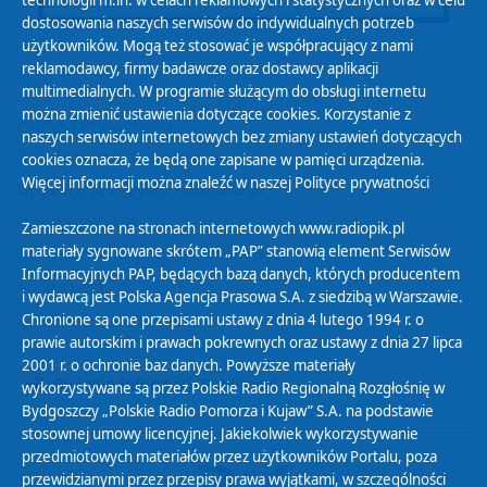
technologii m.in. w celach reklamowych i statystycznych oraz w celu
dostosowania naszych serwisów do indywidualnych potrzeb
użytkowników. Mogą też stosować je współpracujący z nami
reklamodawcy, firmy badawcze oraz dostawcy aplikacji
multimedialnych. W programie służącym do obsługi internetu
można zmienić ustawienia dotyczące cookies. Korzystanie z
Polityka Prywatności
naszych serwisów internetowych bez zmiany ustawień dotyczących
Zasady korzystania z Serwisu
cookies oznacza, że będą one zapisane w pamięci urządzenia.
Więcej informacji można znaleźć w naszej
Polityce prywatności
Organizacje Pożytku Publicznego
Cyfryzacja DAB+
Zamieszczone na stronach internetowych www.radiopik.pl
materiały sygnowane skrótem „PAP” stanowią element Serwisów
Polityka ochrony danych osobowych
Informacyjnych PAP, będących bazą danych, których producentem
Abonament
i wydawcą jest Polska Agencja Prasowa S.A. z siedzibą w Warszawie.
Zamówienia publiczne
Chronione są one przepisami ustawy z dnia 4 lutego 1994 r. o
prawie autorskim i prawach pokrewnych oraz ustawy z dnia 27 lipca
2001 r. o ochronie baz danych. Powyższe materiały
Biuletyn Informacji Publicznej
wykorzystywane są przez Polskie Radio Regionalną Rozgłośnię w
Bydgoszczy „Polskie Radio Pomorza i Kujaw” S.A. na podstawie
stosownej umowy licencyjnej. Jakiekolwiek wykorzystywanie
przedmiotowych materiałów przez użytkowników Portalu, poza
przewidzianymi przez przepisy prawa wyjątkami, w szczególności