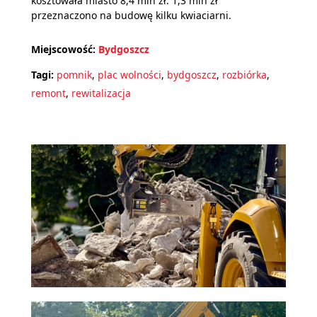
kosztowała miasto 8,4 mln zł. 1,3 mln zł
przeznaczono na budowę kilku kwiaciarni.
Miejscowość:
Bydgoszcz
Tagi:
pomnik
,
plac wolności
,
bydgoszcz
,
rozbiórka
,
remont
,
rewitalizacja