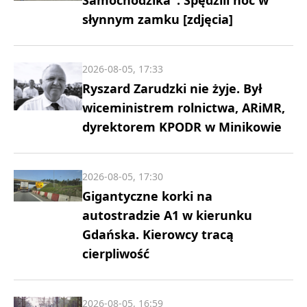
słynnym zamku [zdjęcia]
2026-08-05, 17:33
Ryszard Zarudzki nie żyje. Był
wiceministrem rolnictwa, ARiMR,
dyrektorem KPODR w Minikowie
2026-08-05, 17:30
Gigantyczne korki na
autostradzie A1 w kierunku
Gdańska. Kierowcy tracą
cierpliwość
2026-08-05, 16:59