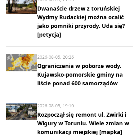
Dwanaście drzew z toruńskiej
Wydmy Rudackiej można ocalić
jako pomniki przyrody. Uda się?
[petycja]
2026-08-05, 20:26
Ograniczenia w poborze wody.
Kujawsko-pomorskie gminy na
liście ponad 600 samorządów
2026-08-05, 19:10
Rozpoczął się remont ul. Żwirki i
Wigury w Toruniu. Wiele zmian w
komunikacji miejskiej [mapka]