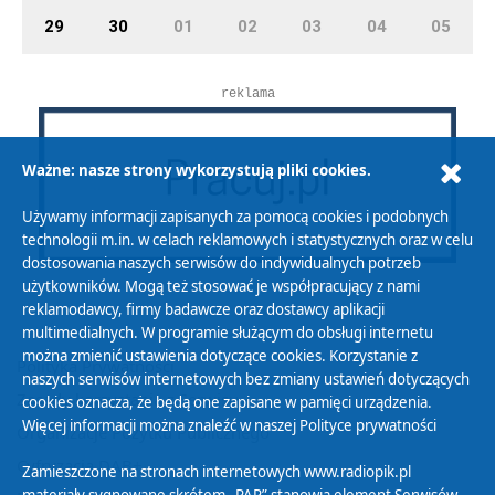
29
30
01
02
03
04
05
reklama
Ważne: nasze strony wykorzystują pliki cookies.
Używamy informacji zapisanych za pomocą cookies i podobnych
technologii m.in. w celach reklamowych i statystycznych oraz w celu
dostosowania naszych serwisów do indywidualnych potrzeb
użytkowników. Mogą też stosować je współpracujący z nami
reklamodawcy, firmy badawcze oraz dostawcy aplikacji
multimedialnych. W programie służącym do obsługi internetu
można zmienić ustawienia dotyczące cookies. Korzystanie z
Polityka Prywatności
naszych serwisów internetowych bez zmiany ustawień dotyczących
Zasady korzystania z Serwisu
cookies oznacza, że będą one zapisane w pamięci urządzenia.
Więcej informacji można znaleźć w naszej
Polityce prywatności
Organizacje Pożytku Publicznego
Cyfryzacja DAB+
Zamieszczone na stronach internetowych www.radiopik.pl