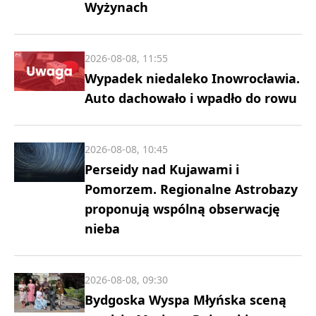
Wyżynach
2026-08-08, 11:55
Wypadek niedaleko Inowrocławia.
Auto dachowało i wpadło do rowu
2026-08-08, 10:45
Perseidy nad Kujawami i
Pomorzem. Regionalne Astrobazy
proponują wspólną obserwację
nieba
2026-08-08, 09:30
Bydgoska Wyspa Młyńska sceną