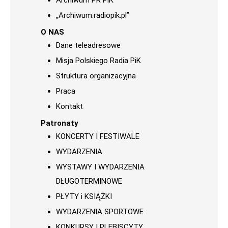
Archiwum PR PiK
„Archiwum.radiopik.pl”
O NAS
Dane teleadresowe
Misja Polskiego Radia PiK
Struktura organizacyjna
Praca
Kontakt
Patronaty
KONCERTY I FESTIWALE
WYDARZENIA
WYSTAWY I WYDARZENIA
DŁUGOTERMINOWE
PŁYTY i KSIĄŻKI
WYDARZENIA SPORTOWE
KONKURSY I PLEBISCYTY