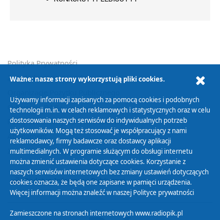
Polityka Prywatności
Zasady korzystania z Serwisu
Ważne: nasze strony wykorzystują pliki cookies.
Organizacje Pożytku Publicznego
Używamy informacji zapisanych za pomocą cookies i podobnych
Cyfryzacja DAB+
technologii m.in. w celach reklamowych i statystycznych oraz w celu
dostosowania naszych serwisów do indywidualnych potrzeb
Polityka ochrony danych osobowych
użytkowników. Mogą też stosować je współpracujący z nami
Abonament
reklamodawcy, firmy badawcze oraz dostawcy aplikacji
Zamówienia publiczne
multimedialnych. W programie służącym do obsługi internetu
można zmienić ustawienia dotyczące cookies. Korzystanie z
naszych serwisów internetowych bez zmiany ustawień dotyczących
Biuletyn Informacji Publicznej
cookies oznacza, że będą one zapisane w pamięci urządzenia.
Więcej informacji można znaleźć w naszej
Polityce prywatności
Zamieszczone na stronach internetowych www.radiopik.pl