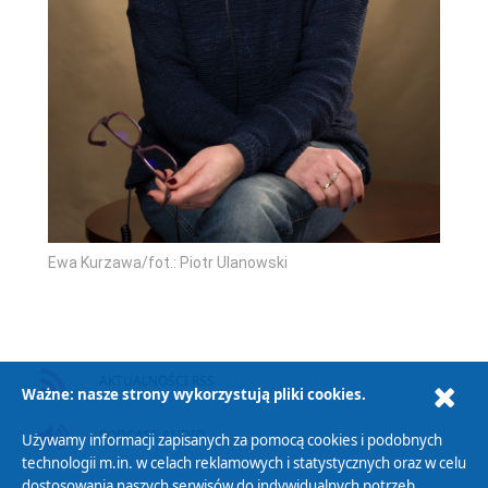
Ewa Kurzawa/fot.: Piotr Ulanowski
AKTUALNOŚCI RSS
Ważne: nasze strony wykorzystują pliki cookies.
PODCAST AUDIO
Używamy informacji zapisanych za pomocą cookies i podobnych
technologii m.in. w celach reklamowych i statystycznych oraz w celu
dostosowania naszych serwisów do indywidualnych potrzeb