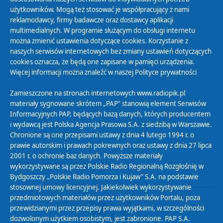
użytkowników. Mogą też stosować je współpracujący z nami
reklamodawcy, firmy badawcze oraz dostawcy aplikacji
multimedialnych. W programie służącym do obsługi internetu
można zmienić ustawienia dotyczące cookies. Korzystanie z
Polityka Prywatności
naszych serwisów internetowych bez zmiany ustawień dotyczących
Zasady korzystania z Serwisu
cookies oznacza, że będą one zapisane w pamięci urządzenia.
Więcej informacji można znaleźć w naszej
Polityce prywatności
Organizacje Pożytku Publicznego
Cyfryzacja DAB+
Zamieszczone na stronach internetowych www.radiopik.pl
materiały sygnowane skrótem „PAP” stanowią element Serwisów
Polityka ochrony danych osobowych
Informacyjnych PAP, będących bazą danych, których producentem
Abonament
i wydawcą jest Polska Agencja Prasowa S.A. z siedzibą w Warszawie.
Zamówienia publiczne
Chronione są one przepisami ustawy z dnia 4 lutego 1994 r. o
prawie autorskim i prawach pokrewnych oraz ustawy z dnia 27 lipca
2001 r. o ochronie baz danych. Powyższe materiały
Biuletyn Informacji Publicznej
wykorzystywane są przez Polskie Radio Regionalną Rozgłośnię w
Bydgoszczy „Polskie Radio Pomorza i Kujaw” S.A. na podstawie
stosownej umowy licencyjnej. Jakiekolwiek wykorzystywanie
przedmiotowych materiałów przez użytkowników Portalu, poza
przewidzianymi przez przepisy prawa wyjątkami, w szczególności
dozwolonym użytkiem osobistym, jest zabronione. PAP S.A.