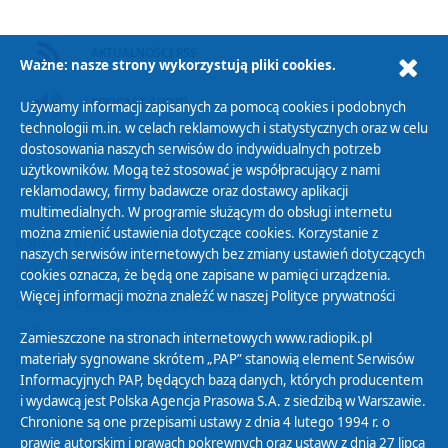
AKTUALNOŚCI RSS
Ważne: nasze strony wykorzystują pliki cookies.
PODCAST AUDIO
Używamy informacji zapisanych za pomocą cookies i podobnych
technologii m.in. w celach reklamowych i statystycznych oraz w celu
dostosowania naszych serwisów do indywidualnych potrzeb
użytkowników. Mogą też stosować je współpracujący z nami
reklamodawcy, firmy badawcze oraz dostawcy aplikacji
multimedialnych. W programie służącym do obsługi internetu
można zmienić ustawienia dotyczące cookies. Korzystanie z
Polityka Prywatności
naszych serwisów internetowych bez zmiany ustawień dotyczących
Zasady korzystania z Serwisu
cookies oznacza, że będą one zapisane w pamięci urządzenia.
Więcej informacji można znaleźć w naszej
Polityce prywatności
Organizacje Pożytku Publicznego
Cyfryzacja DAB+
Zamieszczone na stronach internetowych www.radiopik.pl
materiały sygnowane skrótem „PAP” stanowią element Serwisów
Polityka ochrony danych osobowych
Informacyjnych PAP, będących bazą danych, których producentem
Abonament
i wydawcą jest Polska Agencja Prasowa S.A. z siedzibą w Warszawie.
Zamówienia publiczne
Chronione są one przepisami ustawy z dnia 4 lutego 1994 r. o
prawie autorskim i prawach pokrewnych oraz ustawy z dnia 27 lipca