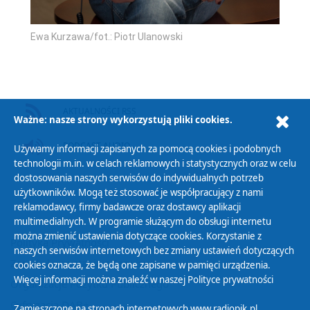
Ewa Kurzawa/fot.: Piotr Ulanowski
AKTUALNOŚCI RSS
Ważne: nasze strony wykorzystują pliki cookies.
PODCAST AUDIO
Używamy informacji zapisanych za pomocą cookies i podobnych
technologii m.in. w celach reklamowych i statystycznych oraz w celu
dostosowania naszych serwisów do indywidualnych potrzeb
użytkowników. Mogą też stosować je współpracujący z nami
reklamodawcy, firmy badawcze oraz dostawcy aplikacji
multimedialnych. W programie służącym do obsługi internetu
można zmienić ustawienia dotyczące cookies. Korzystanie z
Polityka Prywatności
naszych serwisów internetowych bez zmiany ustawień dotyczących
Zasady korzystania z Serwisu
cookies oznacza, że będą one zapisane w pamięci urządzenia.
Więcej informacji można znaleźć w naszej
Polityce prywatności
Organizacje Pożytku Publicznego
Cyfryzacja DAB+
Zamieszczone na stronach internetowych www.radiopik.pl