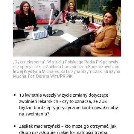
„Dyżur eksperta”. W studiu Polskiego Radia PiK pojawiły
się specjalistki z Zakładu Ubezpieczeń Społecznych, od
lewej Krystyna Michałek, Katarzyna Szymczak i Grażyna
Mucha. Fot. Dorota Witt/PR PiK
13 kwietnia weszły w życie zmiany dotyczące
zwolnień lekarskich - czy to oznacza, że ZUS
będzie bardziej rygorystycznie kontrolował osoby
na zwolnieniu?
Zasiłek macierzyński – kto może go otrzymać, jak
długo przysługuje i jakie formalności trzeba