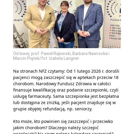
Od lewej: prof. Paweł Rajewski, Barbara Nawrocka i
Marcin Piątek/fot. Izabela Langner
Na stronach NFZ czytamy: Od 1 lutego 2026 r. dorośli
pacjenci mogą zaszczepić się w aptekach przeciw 18
chorobom. Narodowy Fundusz Zdrowia w całości
finansuje kwalifikację oraz podanie szczepionki, czyli
usługę farmaceuty. Sama szczepionka jest bezpłatna
lub dostępna ze zniżką, jeśli pacjent znajduje się w
grupie objętej refundacją, np. seniorzy.
Kto może, kto powinien się zaszczepić i przeciwko
jakim chorobom? Dlaczego należy szczepić
wcześniaki? Na czym polega kalendarz szczepień?