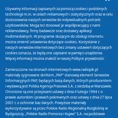
PODCAST AUDIO
Używamy informacji zapisanych za pomocą cookies i podobnych
technologii m.in. w celach reklamowych i statystycznych oraz w celu
dostosowania naszych serwisów do indywidualnych potrzeb
użytkowników. Mogą też stosować je współpracujący z nami
reklamodawcy, firmy badawcze oraz dostawcy aplikacji
multimedialnych. W programie służącym do obsługi internetu
można zmienić ustawienia dotyczące cookies. Korzystanie z
Polityka Prywatności
naszych serwisów internetowych bez zmiany ustawień dotyczących
Zasady korzystania z Serwisu
cookies oznacza, że będą one zapisane w pamięci urządzenia.
Więcej informacji można znaleźć w naszej
Polityce prywatności
Organizacje Pożytku Publicznego
Cyfryzacja DAB+
Zamieszczone na stronach internetowych www.radiopik.pl
materiały sygnowane skrótem „PAP” stanowią element Serwisów
Polityka ochrony danych osobowych
Informacyjnych PAP, będących bazą danych, których producentem
Abonament
i wydawcą jest Polska Agencja Prasowa S.A. z siedzibą w Warszawie.
Zamówienia publiczne
Chronione są one przepisami ustawy z dnia 4 lutego 1994 r. o
prawie autorskim i prawach pokrewnych oraz ustawy z dnia 27 lipca
2001 r. o ochronie baz danych. Powyższe materiały
Biuletyn Informacji Publicznej
wykorzystywane są przez Polskie Radio Regionalną Rozgłośnię w
Bydgoszczy „Polskie Radio Pomorza i Kujaw” S.A. na podstawie