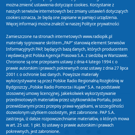
można zmienić ustawienia dotyczące cookies. Korzystanie z
Polityka Prywatności
naszych serwisów internetowych bez zmiany ustawień dotyczących
Zasady korzystania z Serwisu
cookies oznacza, że będą one zapisane w pamięci urządzenia.
Więcej informacji można znaleźć w naszej
Polityce prywatności
Organizacje Pożytku Publicznego
Cyfryzacja DAB+
Zamieszczone na stronach internetowych www.radiopik.pl
materiały sygnowane skrótem „PAP” stanowią element Serwisów
Polityka ochrony danych osobowych
Informacyjnych PAP, będących bazą danych, których producentem
Abonament
i wydawcą jest Polska Agencja Prasowa S.A. z siedzibą w Warszawie.
Zamówienia publiczne
Chronione są one przepisami ustawy z dnia 4 lutego 1994 r. o
prawie autorskim i prawach pokrewnych oraz ustawy z dnia 27 lipca
2001 r. o ochronie baz danych. Powyższe materiały
Biuletyn Informacji Publicznej
wykorzystywane są przez Polskie Radio Regionalną Rozgłośnię w
Bydgoszczy „Polskie Radio Pomorza i Kujaw” S.A. na podstawie
stosownej umowy licencyjnej. Jakiekolwiek wykorzystywanie
przedmiotowych materiałów przez użytkowników Portalu, poza
przewidzianymi przez przepisy prawa wyjątkami, w szczególności
dozwolonym użytkiem osobistym, jest zabronione. PAP S.A.
zastrzega, iż dalsze rozpowszechnianie materiałów, o których mowa
w art. 25 ust. 1 pkt. b) ustawy o prawie autorskim i prawach
pokrewnych, jest zabronione.