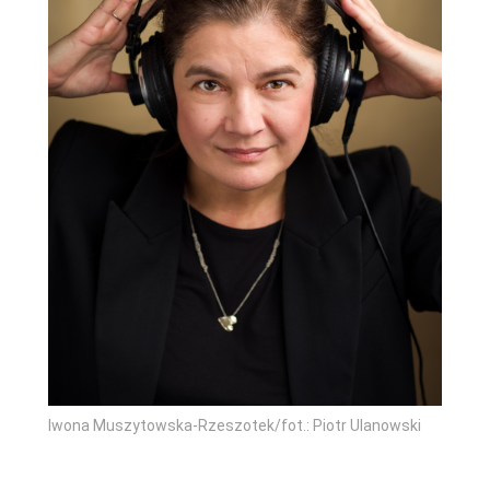
Iwona Muszytowska-Rzeszotek/fot.: Piotr Ulanowski