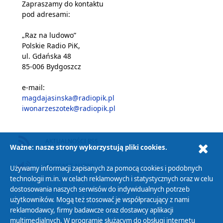
Zapraszamy do kontaktu
pod adresami:
„Raz na ludowo”
Polskie Radio PiK,
ul. Gdańska 48
85-006 Bydgoszcz
e-mail:
magdajasinska@radiopik.pl
iwonarzeszotek@radiopik.pl
AKTUALNOŚCI RSS
Ważne: nasze strony wykorzystują pliki cookies.
PODCAST AUDIO
Używamy informacji zapisanych za pomocą cookies i podobnych
technologii m.in. w celach reklamowych i statystycznych oraz w celu
dostosowania naszych serwisów do indywidualnych potrzeb
użytkowników. Mogą też stosować je współpracujący z nami
reklamodawcy, firmy badawcze oraz dostawcy aplikacji
multimedialnych. W programie służącym do obsługi internetu