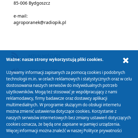
85-006 Bydgoszcz
e-mail:
agroporanek@radiopik.pl
AKTUALNOŚCI RSS
Ważne: nasze strony wykorzystują pliki cookies.
PODCAST AUDIO
Używamy informacji zapisanych za pomocą cookies i podobnych
technologii m.in. w celach reklamowych i statystycznych oraz w celu
dostosowania naszych serwisów do indywidualnych potrzeb
użytkowników. Mogą też stosować je współpracujący z nami
reklamodawcy, firmy badawcze oraz dostawcy aplikacji
multimedialnych. W programie służącym do obsługi internetu
można zmienić ustawienia dotyczące cookies. Korzystanie z
Polityka Prywatności
naszych serwisów internetowych bez zmiany ustawień dotyczących
Zasady korzystania z Serwisu
cookies oznacza, że będą one zapisane w pamięci urządzenia.
Więcej informacji można znaleźć w naszej
Polityce prywatności
Organizacje Pożytku Publicznego