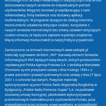
technologii m.in. w celach reklamowych i statystycznych oraz w celu
dostosowania naszych serwisów do indywidualnych potrzeb
użytkowników. Mogą też stosować je współpracujący z nami
reklamodawcy, firmy badawcze oraz dostawcy aplikacji
multimedialnych. W programie służącym do obsługi internetu
można zmienić ustawienia dotyczące cookies. Korzystanie z
Polityka Prywatności
naszych serwisów internetowych bez zmiany ustawień dotyczących
Zasady korzystania z Serwisu
cookies oznacza, że będą one zapisane w pamięci urządzenia.
Więcej informacji można znaleźć w naszej
Polityce prywatności
Organizacje Pożytku Publicznego
Cyfryzacja DAB+
Zamieszczone na stronach internetowych www.radiopik.pl
materiały sygnowane skrótem „PAP” stanowią element Serwisów
Polityka ochrony danych osobowych
Informacyjnych PAP, będących bazą danych, których producentem
Abonament
i wydawcą jest Polska Agencja Prasowa S.A. z siedzibą w Warszawie.
Zamówienia publiczne
Chronione są one przepisami ustawy z dnia 4 lutego 1994 r. o
prawie autorskim i prawach pokrewnych oraz ustawy z dnia 27 lipca
2001 r. o ochronie baz danych. Powyższe materiały
Biuletyn Informacji Publicznej
wykorzystywane są przez Polskie Radio Regionalną Rozgłośnię w
Bydgoszczy „Polskie Radio Pomorza i Kujaw” S.A. na podstawie
stosownej umowy licencyjnej. Jakiekolwiek wykorzystywanie
przedmiotowych materiałów przez użytkowników Portalu, poza
przewidzianymi przez przepisy prawa wyjątkami, w szczególności