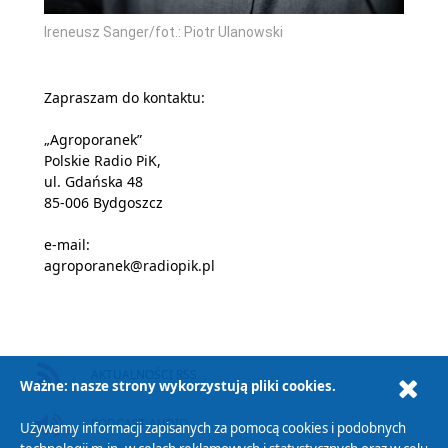
Ireneusz Sanger/fot.: Piotr Ulanowski
Zapraszam do kontaktu:
„Agroporanek”
Polskie Radio PiK,
ul. Gdańska 48
85-006 Bydgoszcz
e-mail:
agroporanek@radiopik.pl
AKTUALNOŚCI RSS
Ważne: nasze strony wykorzystują pliki cookies.
PODCAST AUDIO
Używamy informacji zapisanych za pomocą cookies i podobnych