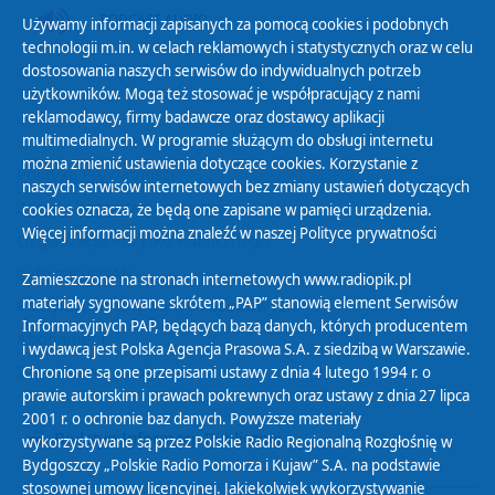
PODCAST AUDIO
Używamy informacji zapisanych za pomocą cookies i podobnych
technologii m.in. w celach reklamowych i statystycznych oraz w celu
dostosowania naszych serwisów do indywidualnych potrzeb
użytkowników. Mogą też stosować je współpracujący z nami
reklamodawcy, firmy badawcze oraz dostawcy aplikacji
multimedialnych. W programie służącym do obsługi internetu
można zmienić ustawienia dotyczące cookies. Korzystanie z
Polityka Prywatności
naszych serwisów internetowych bez zmiany ustawień dotyczących
Zasady korzystania z Serwisu
cookies oznacza, że będą one zapisane w pamięci urządzenia.
Więcej informacji można znaleźć w naszej
Polityce prywatności
Organizacje Pożytku Publicznego
Cyfryzacja DAB+
Zamieszczone na stronach internetowych www.radiopik.pl
materiały sygnowane skrótem „PAP” stanowią element Serwisów
Polityka ochrony danych osobowych
Informacyjnych PAP, będących bazą danych, których producentem
Abonament
i wydawcą jest Polska Agencja Prasowa S.A. z siedzibą w Warszawie.
Zamówienia publiczne
Chronione są one przepisami ustawy z dnia 4 lutego 1994 r. o
prawie autorskim i prawach pokrewnych oraz ustawy z dnia 27 lipca
2001 r. o ochronie baz danych. Powyższe materiały
Biuletyn Informacji Publicznej
wykorzystywane są przez Polskie Radio Regionalną Rozgłośnię w
Bydgoszczy „Polskie Radio Pomorza i Kujaw” S.A. na podstawie
stosownej umowy licencyjnej. Jakiekolwiek wykorzystywanie