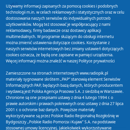
PODCAST AUDIO
Używamy informacji zapisanych za pomocą cookies i podobnych
technologii m.in. w celach reklamowych i statystycznych oraz w celu
dostosowania naszych serwisów do indywidualnych potrzeb
użytkowników. Mogą też stosować je współpracujący z nami
reklamodawcy, firmy badawcze oraz dostawcy aplikacji
multimedialnych. W programie służącym do obsługi internetu
można zmienić ustawienia dotyczące cookies. Korzystanie z
Polityka Prywatności
naszych serwisów internetowych bez zmiany ustawień dotyczących
Zasady korzystania z Serwisu
cookies oznacza, że będą one zapisane w pamięci urządzenia.
Więcej informacji można znaleźć w naszej
Polityce prywatności
Organizacje Pożytku Publicznego
Cyfryzacja DAB+
Zamieszczone na stronach internetowych www.radiopik.pl
materiały sygnowane skrótem „PAP” stanowią element Serwisów
Polityka ochrony danych osobowych
Informacyjnych PAP, będących bazą danych, których producentem
Abonament
i wydawcą jest Polska Agencja Prasowa S.A. z siedzibą w Warszawie.
Zamówienia publiczne
Chronione są one przepisami ustawy z dnia 4 lutego 1994 r. o
prawie autorskim i prawach pokrewnych oraz ustawy z dnia 27 lipca
2001 r. o ochronie baz danych. Powyższe materiały
Biuletyn Informacji Publicznej
wykorzystywane są przez Polskie Radio Regionalną Rozgłośnię w
Bydgoszczy „Polskie Radio Pomorza i Kujaw” S.A. na podstawie
stosownej umowy licencyjnej. Jakiekolwiek wykorzystywanie