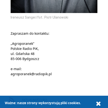
Ireneusz Sanger/fot.: Piotr Ulanowski
Zapraszam do kontaktu:
„Agroporanek”
Polskie Radio PiK,
ul. Gdańska 48
85-006 Bydgoszcz
e-mail:
agroporanek@radiopik.pl
AKTUALNOŚCI RSS
Ważne: nasze strony wykorzystują pliki cookies.