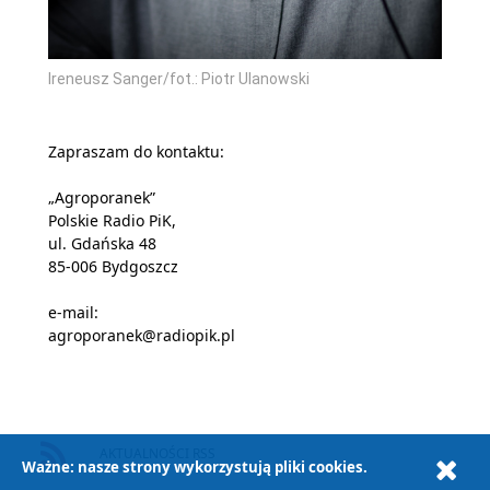
Ireneusz Sanger/fot.: Piotr Ulanowski
Zapraszam do kontaktu:
„Agroporanek”
Polskie Radio PiK,
ul. Gdańska 48
85-006 Bydgoszcz
e-mail:
agroporanek@radiopik.pl
AKTUALNOŚCI RSS
Ważne: nasze strony wykorzystują pliki cookies.