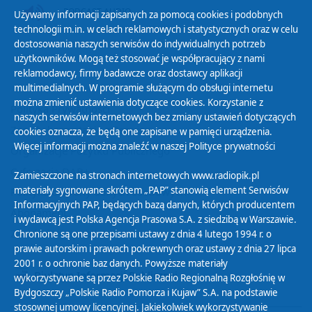
PODCAST AUDIO
Używamy informacji zapisanych za pomocą cookies i podobnych
technologii m.in. w celach reklamowych i statystycznych oraz w celu
dostosowania naszych serwisów do indywidualnych potrzeb
użytkowników. Mogą też stosować je współpracujący z nami
reklamodawcy, firmy badawcze oraz dostawcy aplikacji
multimedialnych. W programie służącym do obsługi internetu
można zmienić ustawienia dotyczące cookies. Korzystanie z
Polityka Prywatności
naszych serwisów internetowych bez zmiany ustawień dotyczących
Zasady korzystania z Serwisu
cookies oznacza, że będą one zapisane w pamięci urządzenia.
Więcej informacji można znaleźć w naszej
Polityce prywatności
Organizacje Pożytku Publicznego
Cyfryzacja DAB+
Zamieszczone na stronach internetowych www.radiopik.pl
materiały sygnowane skrótem „PAP” stanowią element Serwisów
Polityka ochrony danych osobowych
Informacyjnych PAP, będących bazą danych, których producentem
Abonament
i wydawcą jest Polska Agencja Prasowa S.A. z siedzibą w Warszawie.
Zamówienia publiczne
Chronione są one przepisami ustawy z dnia 4 lutego 1994 r. o
prawie autorskim i prawach pokrewnych oraz ustawy z dnia 27 lipca
2001 r. o ochronie baz danych. Powyższe materiały
Biuletyn Informacji Publicznej
wykorzystywane są przez Polskie Radio Regionalną Rozgłośnię w
Bydgoszczy „Polskie Radio Pomorza i Kujaw” S.A. na podstawie
stosownej umowy licencyjnej. Jakiekolwiek wykorzystywanie