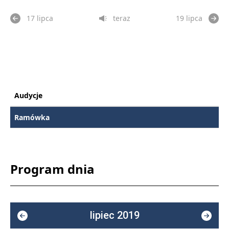
17 lipca
teraz
19 lipca
Audycje
Ramówka
Program dnia
lipiec 2019