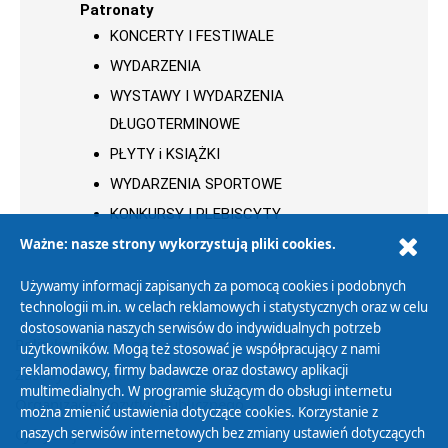
Patronaty
KONCERTY I FESTIWALE
WYDARZENIA
WYSTAWY I WYDARZENIA
DŁUGOTERMINOWE
PŁYTY i KSIĄŻKI
WYDARZENIA SPORTOWE
KONKURSY I PLEBISCYTY
Ważne: nasze strony wykorzystują pliki cookies.
Używamy informacji zapisanych za pomocą cookies i podobnych
technologii m.in. w celach reklamowych i statystycznych oraz w celu
dostosowania naszych serwisów do indywidualnych potrzeb
Polityka Prywatności
użytkowników. Mogą też stosować je współpracujący z nami
reklamodawcy, firmy badawcze oraz dostawcy aplikacji
Zasady korzystania z Serwisu
multimedialnych. W programie służącym do obsługi internetu
Organizacje Pożytku Publicznego
można zmienić ustawienia dotyczące cookies. Korzystanie z
Cyfryzacja DAB+
naszych serwisów internetowych bez zmiany ustawień dotyczących