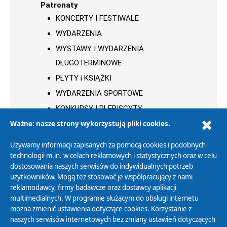
Patronaty
KONCERTY I FESTIWALE
WYDARZENIA
WYSTAWY I WYDARZENIA
DŁUGOTERMINOWE
PŁYTY i KSIĄŻKI
WYDARZENIA SPORTOWE
KONKURSY I PLEBISCYTY
Ważne: nasze strony wykorzystują pliki cookies.
Używamy informacji zapisanych za pomocą cookies i podobnych
technologii m.in. w celach reklamowych i statystycznych oraz w celu
dostosowania naszych serwisów do indywidualnych potrzeb
Polityka Prywatności
użytkowników. Mogą też stosować je współpracujący z nami
reklamodawcy, firmy badawcze oraz dostawcy aplikacji
Zasady korzystania z Serwisu
multimedialnych. W programie służącym do obsługi internetu
Organizacje Pożytku Publicznego
można zmienić ustawienia dotyczące cookies. Korzystanie z
Cyfryzacja DAB+
naszych serwisów internetowych bez zmiany ustawień dotyczących