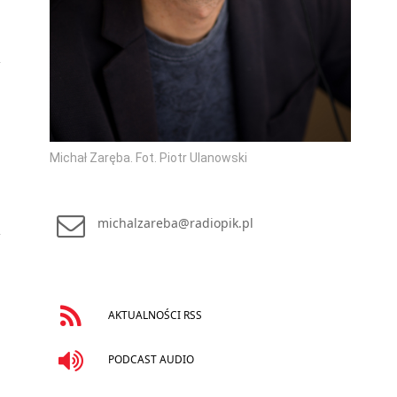
Michał Zaręba. Fot. Piotr Ulanowski
michalzareba@radiopik.pl
AKTUALNOŚCI RSS
PODCAST AUDIO