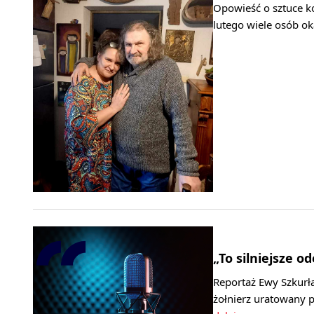
Opowieść o sztuce koc
lutego wiele osób ok
„To silniejsze o
Reportaż Ewy Szkurła
żołnierz uratowany 