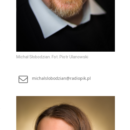
Michał Słobodzian. Fot. Piotr Ulanowski
michalslobodzian@radiopik.pl