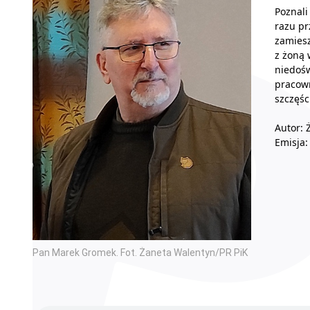
Poznali
razu pr
zamiesz
z żoną 
niedośw
pracown
szczęśc
Autor: 
Emisja:
Pan Marek Gromek. Fot. Żaneta Walentyn/PR PiK