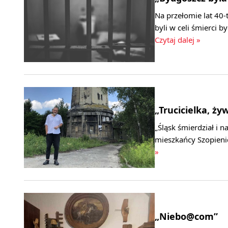
Na przełomie lat 40-
byli w celi śmierci 
Czytaj dalej »
„Trucicielka, ży
„Śląsk śmierdział i 
mieszkańcy Szopienic
»
„Niebo@com”