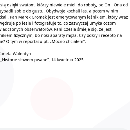
 się dzięki swatom, którzy niewiele mieli do roboty, bo On i Ona od
zypadli sobie do gustu. Obydwoje kochali las, a potem w nim
kali. Pan Marek Gromek jest emerytowanym leśnikiem, który wraz
wędruje po lesie i fotografuje to, co zazwyczaj umyka oczom
iadczonych obserwatorów. Pani Czesia śmieje się, ze jest
ikiem fizycznym, bo nosi aparaty męża. Czy odkryli receptę na
ie? O tym w reportażu pt. „Mocno chciałem”.
Żaneta Walentyn
 „Historie słowem pisane”, 14 kwietnia 2025