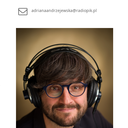
adrianaandrzejewska@radiopik.pl