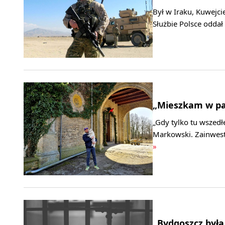
Był w Iraku, Kuwejcie
Służbie Polsce oddał
„Mieszkam w pa
„Gdy tylko tu wszedł
Markowski. Zainwest
»
„Bydgoszcz była