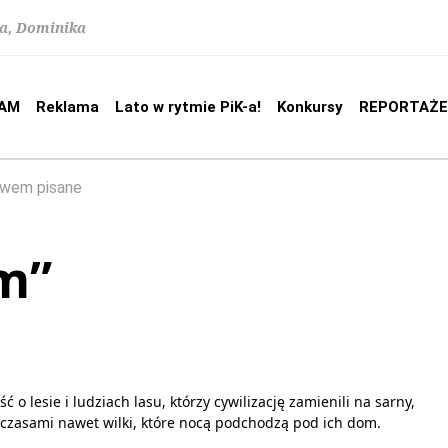
na, Dominika
AM
Reklama
Lato w rytmie PiK-a!
Konkursy
REPORTAŻE
owem pisane
m”
ć o lesie i ludziach lasu, którzy cywilizację zamienili na sarny,
a czasami nawet wilki, które nocą podchodzą pod ich dom.