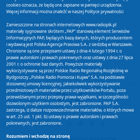
Zasady korzystania z Serwisu
cookies oznacza, że będą one zapisane w pamięci urządzenia.
Więcej informacji można znaleźć w naszej
Polityce prywatności
Organizacje Pożytku Publicznego
Cyfryzacja DAB+
Zamieszczone na stronach internetowych www.radiopik.pl
materiały sygnowane skrótem „PAP” stanowią element Serwisów
Polityka ochrony danych osobowych
Informacyjnych PAP, będących bazą danych, których producentem
Abonament
i wydawcą jest Polska Agencja Prasowa S.A. z siedzibą w Warszawie.
Zamówienia publiczne
Chronione są one przepisami ustawy z dnia 4 lutego 1994 r. o
prawie autorskim i prawach pokrewnych oraz ustawy z dnia 27 lipca
2001 r. o ochronie baz danych. Powyższe materiały
Biuletyn Informacji Publicznej
wykorzystywane są przez Polskie Radio Regionalną Rozgłośnię w
Bydgoszczy „Polskie Radio Pomorza i Kujaw” S.A. na podstawie
stosownej umowy licencyjnej. Jakiekolwiek wykorzystywanie
przedmiotowych materiałów przez użytkowników Portalu, poza
przewidzianymi przez przepisy prawa wyjątkami, w szczególności
dozwolonym użytkiem osobistym, jest zabronione. PAP S.A.
zastrzega, iż dalsze rozpowszechnianie materiałów, o których mowa
w art. 25 ust. 1 pkt. b) ustawy o prawie autorskim i prawach
pokrewnych, jest zabronione.
Rozumiem i wchodzę na stronę
Projekt i realizacja: © 2022
Webtom.pl
/
strony www Piła