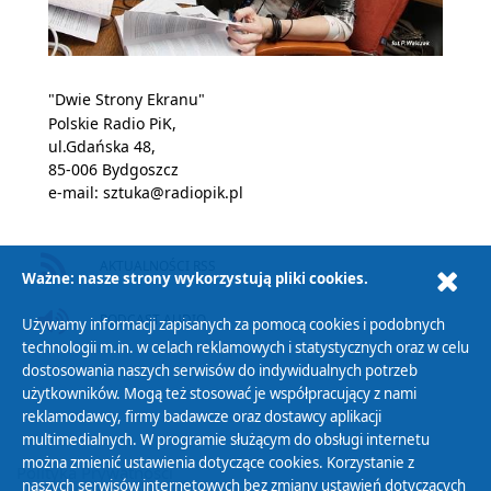
"Dwie Strony Ekranu"
Polskie Radio PiK,
ul.Gdańska 48,
85-006 Bydgoszcz
e-mail:
sztuka@radiopik.pl
AKTUALNOŚCI RSS
Ważne: nasze strony wykorzystują pliki cookies.
PODCAST AUDIO
Używamy informacji zapisanych za pomocą cookies i podobnych
technologii m.in. w celach reklamowych i statystycznych oraz w celu
dostosowania naszych serwisów do indywidualnych potrzeb
użytkowników. Mogą też stosować je współpracujący z nami
reklamodawcy, firmy badawcze oraz dostawcy aplikacji
multimedialnych. W programie służącym do obsługi internetu
można zmienić ustawienia dotyczące cookies. Korzystanie z
Polityka Prywatności
naszych serwisów internetowych bez zmiany ustawień dotyczących