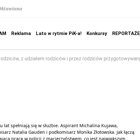
 Oktawiana
AM
Reklama
Lato w rytmie PiK-a!
Konkursy
REPORTAŻE
rodziców, z udziałem rodziców i przez rodziców przygotowywan
u lat spełniają się w służbie. Aspirant Michalina Kujawa,
sarz Natalia Gauden i podkomisarz Monika Złotowska. Jak łączą
ącą pracę w policji z macierzyństwem, co jest największym