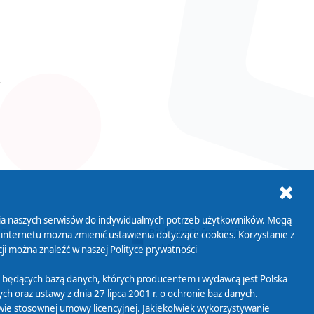
ania naszych serwisów do indywidualnych potrzeb użytkowników. Mogą
AB+
Biuletyn Informacji
 internetu można zmienić ustawienia dotyczące cookies. Korzystanie z
Publicznej
ji można znaleźć w naszej
Polityce prywatności
 będących bazą danych, których producentem i wydawcą jest Polska
h oraz ustawy z dnia 27 lipca 2001 r. o ochronie baz danych.
wie stosownej umowy licencyjnej. Jakiekolwiek wykorzystywanie