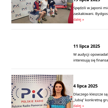
Spędzili w Japonii mi
zaskakiwani. Bydgo
dalej »
11 lipca 2025
W audycji opowiadali
interesują się finan
4 lipca 2025
Dlaczego kleszcze są
„lubią” konkretną g
dalej »