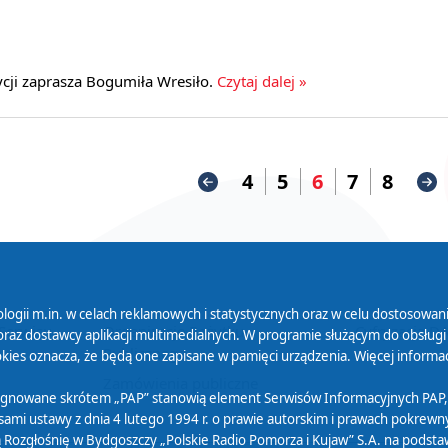
cji zaprasza Bogumiła Wresiło.
Czytaj dalej »
4
5
6
7
8
logii m.in. w celach reklamowych i statystycznych oraz w celu dostosow
 Serwisu
Organizacje Pożytku
Cyfryzacja D
raz dostawcy aplikacji multimedialnych. W programie służącym do obsługi
Publicznego
ies oznacza, że będą one zapisane w pamięci urządzenia. Więcej informac
Zamówienia publiczne
sygnowane skrótem „PAP” stanowią element Serwisów Informacyjnych PAP,
ami ustawy z dnia 4 lutego 1994 r. o prawie autorskim i prawach pokrewnyc
 Rozgłośnię w Bydgoszczy „Polskie Radio Pomorza i Kujaw” S.A. na podsta