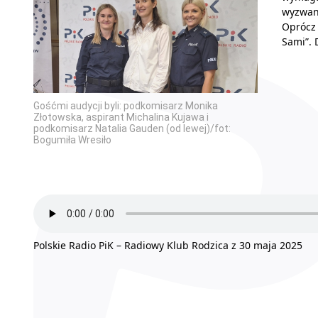
wyzwani
Oprócz 
Sami”. 
Gośćmi audycji byli: podkomisarz Monika
Złotowska, aspirant Michalina Kujawa i
podkomisarz Natalia Gauden (od lewej)/fot:
Bogumiła Wresiło
Polskie Radio PiK – Radiowy Klub Rodzica z 30 maja 2025