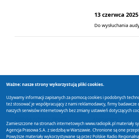
13 czerwca 2025
Do wysłuchania audy
Ważne: nasze strony wykorzystują pliki cookies.
Używamy informacji zapisanych za pomocą cookies i podobnych techno
Polityka Prywatności
Zasady korzystania z
też stosować je współpracujący z nami reklamodawcy, firmy badawcze o
naszych serwisów internetowych bez zmiany ustawień dotyczących cook
Polityka ochrony danych
Abonament
Zamieszczone na stronach internetowych www.radiopik.pl materiały 
osobowych
Agencja Prasowa S.A. z siedzibą w Warszawie. Chronione są one przepis
Powyższe materiały wykorzystywane są przez Polskie Radio Regionalną