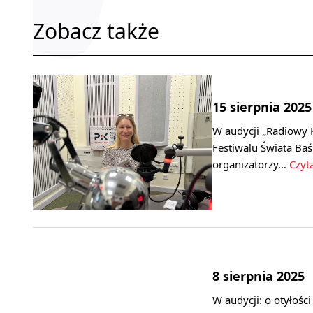
Zobacz także
15 sierpnia 2025
W audycji „Radiowy 
Festiwalu Świata Baś
organizatorzy…
Czyta
8 sierpnia 2025
W audycji: o otyłośc