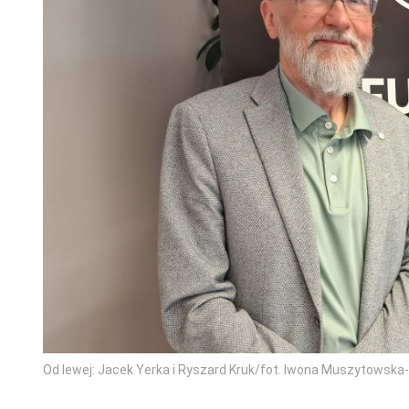
Od lewej: Jacek Yerka i Ryszard Kruk/fot. Iwona Muszytowsk