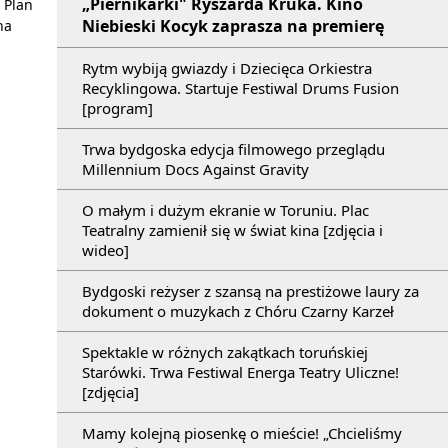
„Piernikarki" Ryszarda Kruka. Kino
 Plan
Niebieski Kocyk zaprasza na premierę
na
Rytm wybiją gwiazdy i Dziecięca Orkiestra
Recyklingowa. Startuje Festiwal Drums Fusion
[program]
Trwa bydgoska edycja filmowego przeglądu
Millennium Docs Against Gravity
O małym i dużym ekranie w Toruniu. Plac
Teatralny zamienił się w świat kina [zdjęcia i
wideo]
Bydgoski reżyser z szansą na prestiżowe laury za
dokument o muzykach z Chóru Czarny Karzeł
Spektakle w różnych zakątkach toruńskiej
Starówki. Trwa Festiwal Energa Teatry Uliczne!
[zdjęcia]
Mamy kolejną piosenkę o mieście! „Chcieliśmy