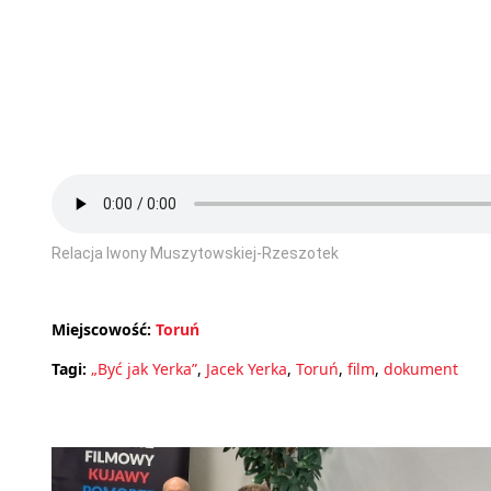
Relacja Iwony Muszytowskiej-Rzeszotek
Miejscowość:
Toruń
Tagi:
„Być jak Yerka”
,
Jacek Yerka
,
Toruń
,
film
,
dokument