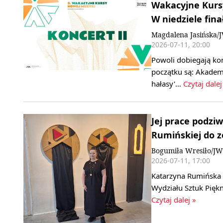
Wakacyjne Kurs
W niedziele fin
Magdalena Jasińska/
2026-07-11, 20:00
Powoli dobiegają ko
początku są: Akadem
hałasy'…
Czytaj dalej
Jej prace podziw
Rumińskiej do z
Bogumiła Wresiło/JW
2026-07-11, 17:00
Katarzyna Rumińska -
Wydziału Sztuk Pię
Czytaj dalej »