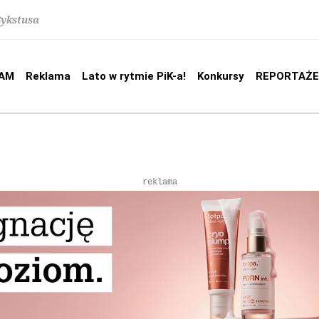
Sykstusa
AM
Reklama
Lato w rytmie PiK-a!
Konkursy
REPORTAŻE
reklama