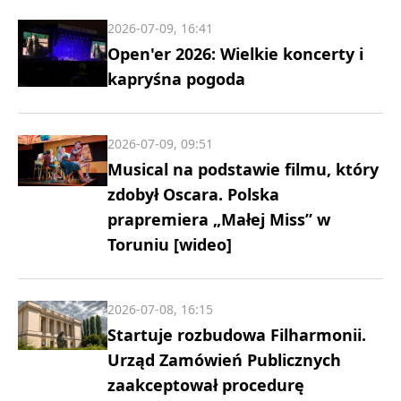
2026-07-09, 16:41
Open'er 2026: Wielkie koncerty i
kapryśna pogoda
2026-07-09, 09:51
Musical na podstawie filmu, który
zdobył Oscara. Polska
prapremiera „Małej Miss” w
Toruniu [wideo]
2026-07-08, 16:15
Startuje rozbudowa Filharmonii.
Urząd Zamówień Publicznych
zaakceptował procedurę