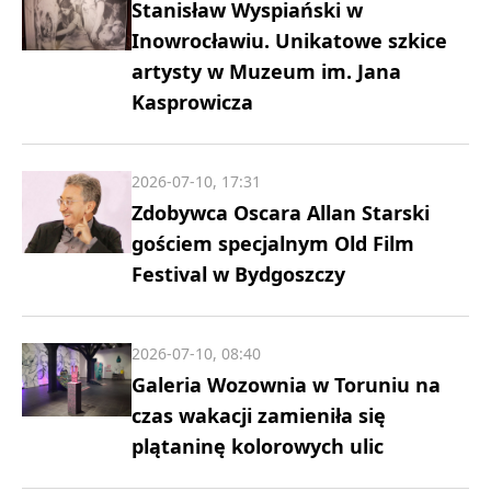
Stanisław Wyspiański w
Inowrocławiu. Unikatowe szkice
artysty w Muzeum im. Jana
Kasprowicza
2026-07-10, 17:31
Zdobywca Oscara Allan Starski
gościem specjalnym Old Film
Festival w Bydgoszczy
2026-07-10, 08:40
Galeria Wozownia w Toruniu na
czas wakacji zamieniła się
plątaninę kolorowych ulic