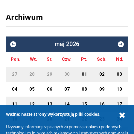
Archiwum
maj 2026
Pon.
Wt.
Śr.
Czw.
Pt.
Sob.
Nd.
27
28
29
30
01
02
03
04
05
06
07
08
09
10
11
12
13
14
15
16
17
Ważne: nasze strony wykorzystują pliki cookies.
18
19
20
21
22
23
24
Używamy informacji zapisanych za pomocą cookies i podobnych
technologii m.in. w celach reklamowych i statystycznych oraz w celu