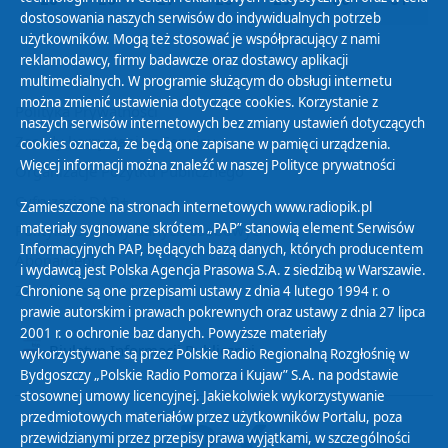
25
26
27
28
29
30
31
dostosowania naszych serwisów do indywidualnych potrzeb
użytkowników. Mogą też stosować je współpracujący z nami
reklamodawcy, firmy badawcze oraz dostawcy aplikacji
multimedialnych. W programie służącym do obsługi internetu
można zmienić ustawienia dotyczące cookies. Korzystanie z
Polityka Prywatności
naszych serwisów internetowych bez zmiany ustawień dotyczących
Zasady korzystania z Serwisu
cookies oznacza, że będą one zapisane w pamięci urządzenia.
Więcej informacji można znaleźć w naszej
Polityce prywatności
Organizacje Pożytku Publicznego
Cyfryzacja DAB+
Zamieszczone na stronach internetowych www.radiopik.pl
materiały sygnowane skrótem „PAP” stanowią element Serwisów
Polityka ochrony danych osobowych
Informacyjnych PAP, będących bazą danych, których producentem
Abonament
i wydawcą jest Polska Agencja Prasowa S.A. z siedzibą w Warszawie.
Zamówienia publiczne
Chronione są one przepisami ustawy z dnia 4 lutego 1994 r. o
prawie autorskim i prawach pokrewnych oraz ustawy z dnia 27 lipca
2001 r. o ochronie baz danych. Powyższe materiały
Biuletyn Informacji Publicznej
wykorzystywane są przez Polskie Radio Regionalną Rozgłośnię w
Bydgoszczy „Polskie Radio Pomorza i Kujaw” S.A. na podstawie
stosownej umowy licencyjnej. Jakiekolwiek wykorzystywanie
przedmiotowych materiałów przez użytkowników Portalu, poza
przewidzianymi przez przepisy prawa wyjątkami, w szczególności