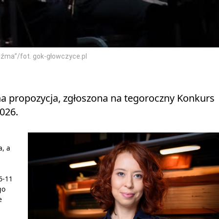
źma”/fot. gok-głowczyce.pl
na propozycja, zgłoszona na tegoroczny Konkurs
026.
a, a
6-11
go
e