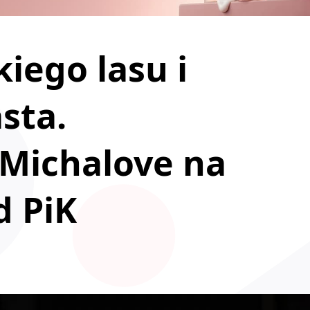
iego lasu i
sta.
 Michalove na
d PiK