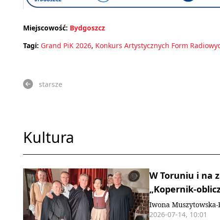
Miejscowość:
Bydgoszcz
Tagi:
Grand PiK 2026
,
Konkurs Artystycznych Form Radiowy
starsze
Kultura
W Toruniu i na 
„Kopernik-oblic
Iwona Muszytowska-
2026-07-14, 10:01