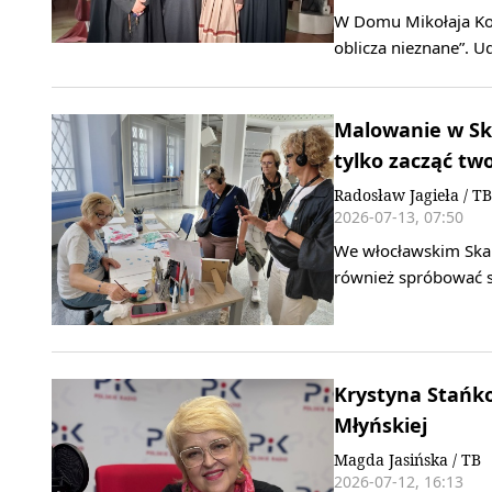
W Domu Mikołaja Kop
oblicza nieznane”. U
Malowanie w Ska
tylko zacząć tw
Radosław Jagieła / TB
2026-07-13, 07:50
We włocławskim Skar
również spróbować 
Krystyna Stańk
Młyńskiej
Magda Jasińska / TB
2026-07-12, 16:13