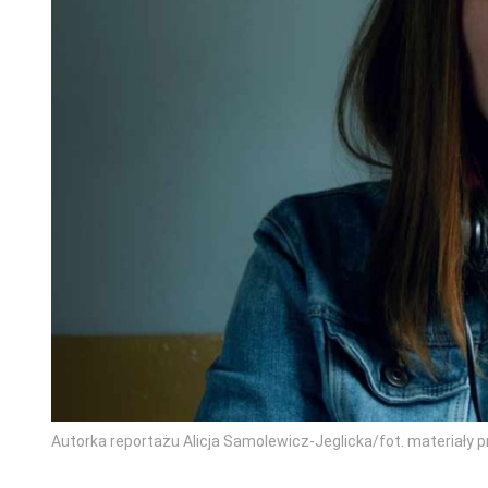
Autorka reportażu Alicja Samolewicz-Jeglicka/fot. materiały 