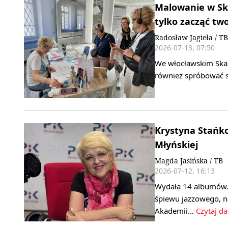
Malowanie w Ska
tylko zacząć tw
Radosław Jagieła / TB
2026-07-13, 07:50
We włocławskim Skar
również spróbować 
Krystyna Stańk
Młyńskiej
Magda Jasińska / TB
2026-07-12, 16:13
Wydała 14 albumów. 
śpiewu jazzowego, n
Akademii…
Czytaj da