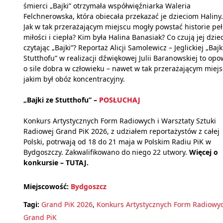
śmierci „Bajki” otrzymała współwięźniarka Waleria
Felchnerowska, która obiecała przekazać je dzieciom Haliny.
Jak w tak przerażającym miejscu mogły powstać historie pe
miłości i ciepła? Kim była Halina Banasiak? Co czują jej dziec
czytając „Bajki”? Reportaż Alicji Samolewicz – Jeglickiej „Bajk
Stutthofu” w realizacji dźwiękowej Julii Baranowskiej to opo
o sile dobra w człowieku – nawet w tak przerażającym miejs
jakim był obóz koncentracyjny.
„Bajki ze Stutthofu” –
POSŁUCHAJ
Konkurs Artystycznych Form Radiowych i Warsztaty Sztuki
Radiowej Grand PiK 2026, z udziałem reportażystów z całej
Polski, potrwają od 18 do 21 maja w Polskim Radiu PiK w
Bydgoszczy. Zakwalifikowano do niego 22 utwory.
Więcej o
konkursie –
TUTAJ.
Miejscowość:
Bydgoszcz
Tagi:
Grand PiK 2026
,
Konkurs Artystycznych Form Radiowy
Grand PiK