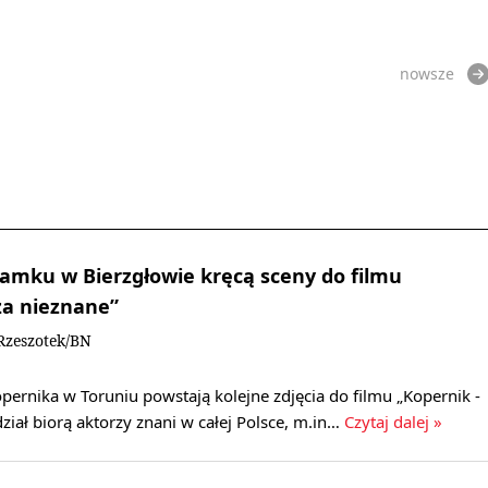
nowsze
zamku w Bierzgłowie kręcą sceny do filmu
za nieznane”
Rzeszotek/BN
ernika w Toruniu powstają kolejne zdjęcia do filmu „Kopernik -
dział biorą aktorzy znani w całej Polsce, m.in…
Czytaj dalej »