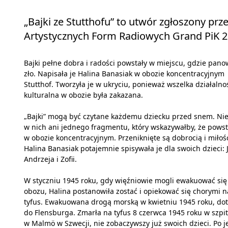
„Bajki ze Stutthofu” to utwór zgłoszony pr
Artystycznych Form Radiowych Grand PiK 2
Bajki pełne dobra i radości powstały w miejscu, gdzie pano
zło. Napisała je Halina Banasiak w obozie koncentracyjnym
Stutthof. Tworzyła je w ukryciu, ponieważ wszelka działalno
kulturalna w obozie była zakazana.
„Bajki” mogą być czytane każdemu dziecku przed snem. Ni
w nich ani jednego fragmentu, który wskazywałby, że powst
w obozie koncentracyjnym. Przeniknięte są dobrocią i miłośc
Halina Banasiak potajemnie spisywała je dla swoich dzieci: 
Andrzeja i Zofii.
W styczniu 1945 roku, gdy więźniowie mogli ewakuować się
obozu, Halina postanowiła zostać i opiekować się chorymi n
tyfus. Ewakuowana drogą morską w kwietniu 1945 roku, dot
do Flensburga. Zmarła na tyfus 8 czerwca 1945 roku w szpi
w Malmö w Szwecji, nie zobaczywszy już swoich dzieci. Po j