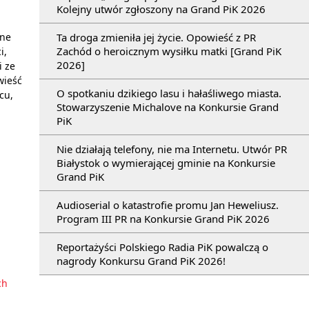
Kolejny utwór zgłoszony na Grand PiK 2026
Ta droga zmieniła jej życie. Opowieść z PR
łne
Zachód o heroicznym wysiłku matki [Grand PiK
i,
2026]
i ze
wieść
O spotkaniu dzikiego lasu i hałaśliwego miasta.
cu,
Stowarzyszenie Michalove na Konkursie Grand
PiK
Nie działają telefony, nie ma Internetu. Utwór PR
Białystok o wymierającej gminie na Konkursie
Grand PiK
Audioserial o katastrofie promu Jan Heweliusz.
Program III PR na Konkursie Grand PiK 2026
Reportażyści Polskiego Radia PiK powalczą o
nagrody Konkursu Grand PiK 2026!
ch