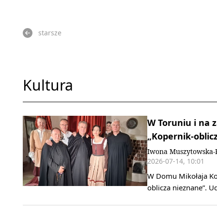
starsze
Kultura
W Toruniu i na 
„Kopernik-oblic
Iwona Muszytowska-
2026-07-14, 10:01
W Domu Mikołaja Kop
oblicza nieznane”. U