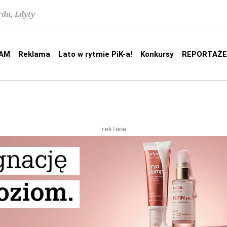
rda, Edyty
AM
Reklama
Lato w rytmie PiK-a!
Konkursy
REPORTAŻE
reklama