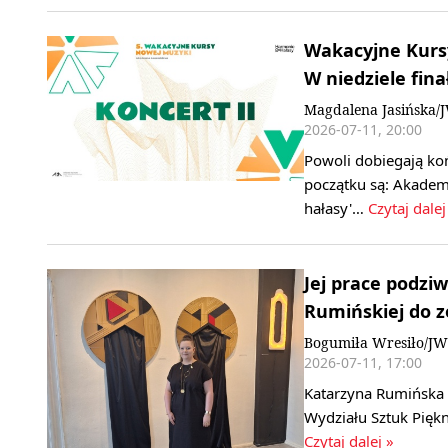
Wakacyjne Kurs
W niedziele fin
Magdalena Jasińska/
2026-07-11, 20:00
Powoli dobiegają ko
początku są: Akadem
hałasy'…
Czytaj dalej
Jej prace podziw
Rumińskiej do z
Bogumiła Wresiło/JW
2026-07-11, 17:00
Katarzyna Rumińska -
Wydziału Sztuk Pię
Czytaj dalej »