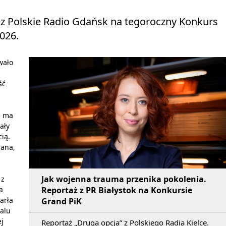
zez Polskie Radio Gdańsk na tegoroczny Konkurs
026.
wało
ść
e ma
ały
ią.
Jana,
Jak wojenna trauma przenika pokolenia.
 z
Reportaż z PR Białystok na Konkursie
a
arła
Grand PiK
talu
ej
Reportaż „Druga opcja” z Polskiego Radia Kielce.