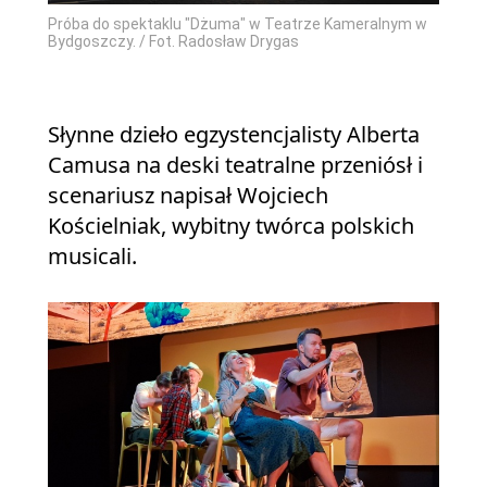
Próba do spektaklu "Dżuma" w Teatrze Kameralnym w
Bydgoszczy. / Fot. Radosław Drygas
Słynne dzieło egzystencjalisty Alberta
Camusa na deski teatralne przeniósł i
scenariusz napisał Wojciech
Kościelniak, wybitny twórca polskich
musicali.