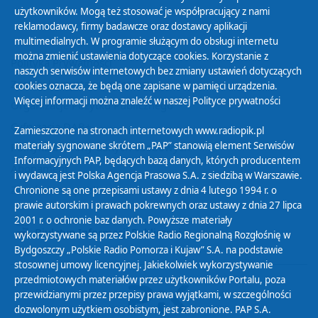
użytkowników. Mogą też stosować je współpracujący z nami
reklamodawcy, firmy badawcze oraz dostawcy aplikacji
multimedialnych. W programie służącym do obsługi internetu
można zmienić ustawienia dotyczące cookies. Korzystanie z
Polityka Prywatności
naszych serwisów internetowych bez zmiany ustawień dotyczących
Zasady korzystania z Serwisu
cookies oznacza, że będą one zapisane w pamięci urządzenia.
Więcej informacji można znaleźć w naszej
Polityce prywatności
Organizacje Pożytku Publicznego
Cyfryzacja DAB+
Zamieszczone na stronach internetowych www.radiopik.pl
materiały sygnowane skrótem „PAP” stanowią element Serwisów
Polityka ochrony danych osobowych
Informacyjnych PAP, będących bazą danych, których producentem
Abonament
i wydawcą jest Polska Agencja Prasowa S.A. z siedzibą w Warszawie.
Zamówienia publiczne
Chronione są one przepisami ustawy z dnia 4 lutego 1994 r. o
prawie autorskim i prawach pokrewnych oraz ustawy z dnia 27 lipca
2001 r. o ochronie baz danych. Powyższe materiały
Biuletyn Informacji Publicznej
wykorzystywane są przez Polskie Radio Regionalną Rozgłośnię w
Bydgoszczy „Polskie Radio Pomorza i Kujaw” S.A. na podstawie
stosownej umowy licencyjnej. Jakiekolwiek wykorzystywanie
przedmiotowych materiałów przez użytkowników Portalu, poza
przewidzianymi przez przepisy prawa wyjątkami, w szczególności
dozwolonym użytkiem osobistym, jest zabronione. PAP S.A.