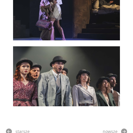
starsze
nowsze