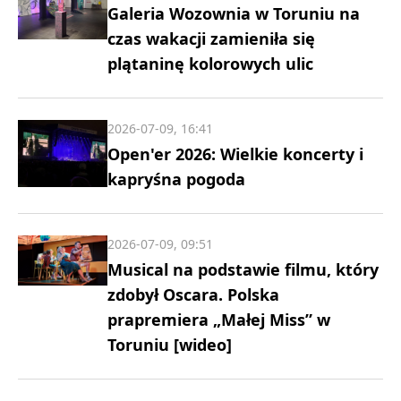
Galeria Wozownia w Toruniu na
czas wakacji zamieniła się
plątaninę kolorowych ulic
2026-07-09, 16:41
Open'er 2026: Wielkie koncerty i
kapryśna pogoda
2026-07-09, 09:51
Musical na podstawie filmu, który
zdobył Oscara. Polska
prapremiera „Małej Miss” w
Toruniu [wideo]