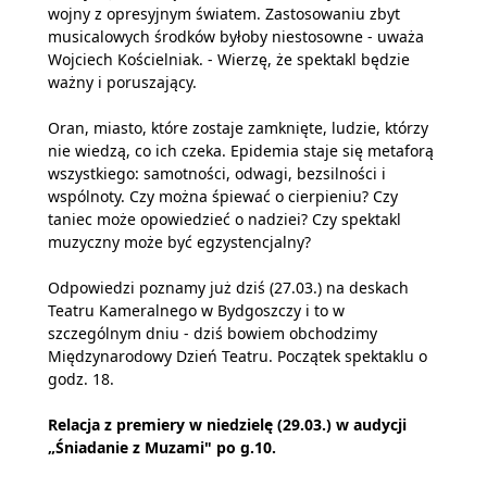
wojny z opresyjnym światem. Zastosowaniu zbyt
musicalowych środków byłoby niestosowne - uważa
Wojciech Kościelniak. - Wierzę, że spektakl będzie
ważny i poruszający.
Oran, miasto, które zostaje zamknięte, ludzie, którzy
nie wiedzą, co ich czeka. Epidemia staje się metaforą
wszystkiego: samotności, odwagi, bezsilności i
wspólnoty. Czy można śpiewać o cierpieniu? Czy
taniec może opowiedzieć o nadziei? Czy spektakl
muzyczny może być egzystencjalny?
Odpowiedzi poznamy już dziś (27.03.) na deskach
Teatru Kameralnego w Bydgoszczy i to w
szczególnym dniu - dziś bowiem obchodzimy
Międzynarodowy Dzień Teatru. Początek spektaklu o
godz. 18.
Relacja z premiery w niedzielę (29.03.) w audycji
„Śniadanie z Muzami" po g.10.