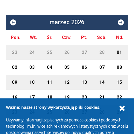
marzec 2026
Pon.
Wt.
Śr.
Czw.
Pt.
Sob.
Nd.
23
24
25
26
27
28
01
02
03
04
05
06
07
08
09
10
11
12
13
14
15
16
17
18
19
20
21
22
Ważne: nasze strony wykorzystują pliki cookies.
23
24
25
26
27
28
29
Używamy informacji zapisanych za pomocą cookies i podobnych
technologii m.in. w celach reklamowych i statystycznych oraz w celu
30
31
01
02
03
04
05
dostosowania naszych serwisów do indywidualnych potrzeb