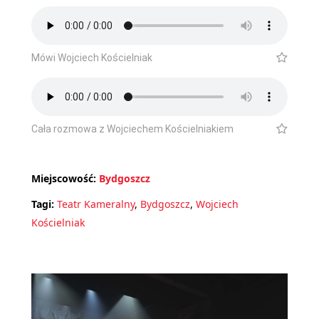
Mówi Wojciech Kościelniak
Cała rozmowa z Wojciechem Kościelniakiem
Miejscowość:
Bydgoszcz
Tagi:
Teatr Kameralny
,
Bydgoszcz
,
Wojciech
Kościelniak