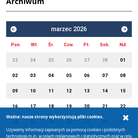
Archiwum
marzec 2026
Pon.
Wt.
Śr.
Czw.
Pt.
Sob.
Nd.
23
24
25
26
27
28
01
02
03
04
05
06
07
08
09
10
11
12
13
14
15
16
17
18
19
20
21
22
Ważne: nasze strony wykorzystują pliki cookies.
23
24
25
26
27
28
29
Używamy informacji zapisanych za pomocą cookies i podobnych
technologii m.in. w celach reklamowych i statystycznych oraz w celu
30
31
01
02
03
04
05