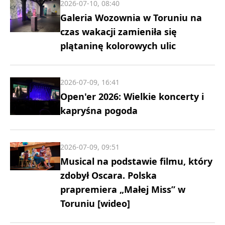
2026-07-10, 08:40
Galeria Wozownia w Toruniu na
czas wakacji zamieniła się
plątaninę kolorowych ulic
2026-07-09, 16:41
Open'er 2026: Wielkie koncerty i
kapryśna pogoda
2026-07-09, 09:51
Musical na podstawie filmu, który
zdobył Oscara. Polska
prapremiera „Małej Miss” w
Toruniu [wideo]