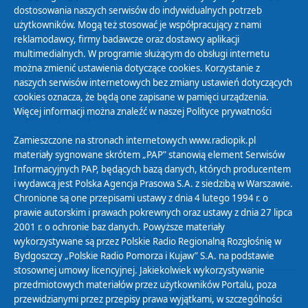
dostosowania naszych serwisów do indywidualnych potrzeb
użytkowników. Mogą też stosować je współpracujący z nami
reklamodawcy, firmy badawcze oraz dostawcy aplikacji
multimedialnych. W programie służącym do obsługi internetu
można zmienić ustawienia dotyczące cookies. Korzystanie z
Polityka Prywatności
naszych serwisów internetowych bez zmiany ustawień dotyczących
Zasady korzystania z Serwisu
cookies oznacza, że będą one zapisane w pamięci urządzenia.
Więcej informacji można znaleźć w naszej
Polityce prywatności
Organizacje Pożytku Publicznego
Cyfryzacja DAB+
Zamieszczone na stronach internetowych www.radiopik.pl
materiały sygnowane skrótem „PAP” stanowią element Serwisów
Polityka ochrony danych osobowych
Informacyjnych PAP, będących bazą danych, których producentem
Abonament
i wydawcą jest Polska Agencja Prasowa S.A. z siedzibą w Warszawie.
Zamówienia publiczne
Chronione są one przepisami ustawy z dnia 4 lutego 1994 r. o
prawie autorskim i prawach pokrewnych oraz ustawy z dnia 27 lipca
2001 r. o ochronie baz danych. Powyższe materiały
Biuletyn Informacji Publicznej
wykorzystywane są przez Polskie Radio Regionalną Rozgłośnię w
Bydgoszczy „Polskie Radio Pomorza i Kujaw” S.A. na podstawie
stosownej umowy licencyjnej. Jakiekolwiek wykorzystywanie
przedmiotowych materiałów przez użytkowników Portalu, poza
przewidzianymi przez przepisy prawa wyjątkami, w szczególności