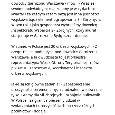
dowódcy Garnizonu Warszawa - mówi. - Wraz ze
swoimi podwładnymi realizujemy je w cyklach co
kwartał i za każdym razem bazą jest inna jednostka
wojskowa bądź element ugrupowania Sił Zbrojnych.
W tym roku jako gospodarza wybraliśmy dowódcę
Inspektoratu Wsparcia Sił Zbrojnych, który akurat
stacjonuje w Garnizonie Bydgoszcz - dodaje.
W sumie, w Polsce jest 20 orkiestr wojskowych. - Z
czego 19 jest podległych pod dowódcę Garnizonu
Warszawa, a ta dwudziesta to jest orkiestra
reprezentacyjna Wojsk Obrony Terytorialnej - mówi
płk Artur Czereszewski, koordynator i inspektor
orkiestr wojskowych.
Jakie są ich główne zadania? - Zabezpieczenie
uroczystości ceremonialnych z udziałem wojska i nie
tylko. Gramy dla Sił Zbrojnych - oznajmia pułkownik. -
W Polsce i za granicą bierzemy udział w
wydarzeniach i uroczystościach na rzecz różnych
podmiotów - dodaje.