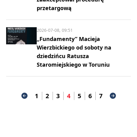
przetargową
2026-07-08, 09:51
„Fundamenty” Macieja
Wierzbickiego od soboty na
dziedzińcu Ratusza
Staromiejskiego w Toruniu
1
2
3
4
5
6
7