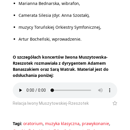
Marianna Bednarska, wibrafon,
Camerata Silesia (dyr. Anna Szostak),
muzycy Toruńskiej Orkiestry Symfonicznej,
Artur Bocheński, wprowadzenie.
O szczegółach koncertów Iwona Muszytowska-
Rzeszotek rozmawiała z dyrygentem Adamem
Banaszakiem oraz Sarą Watrak. Materiał jest do
odsłuchania poniżej:
Relacja Iwony Muszytowskiej-Rzeszotek
Tagi:
oratorium
,
muzyka klasyczna
,
prawykonanie
,