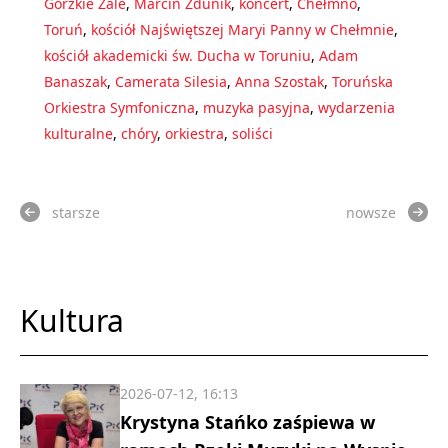
Gorzkie Żale
,
Marcin Zdunik
,
koncert
,
Chełmno
,
Toruń
,
kościół Najświętszej Maryi Panny w Chełmnie
,
kościół akademicki św. Ducha w Toruniu
,
Adam
Banaszak
,
Camerata Silesia
,
Anna Szostak
,
Toruńska
Orkiestra Symfoniczna
,
muzyka pasyjna
,
wydarzenia
kulturalne
,
chóry
,
orkiestra
,
soliści
starsze
nowsze
Kultura
2026-07-12, 16:13
Krystyna Stańko zaśpiewa w