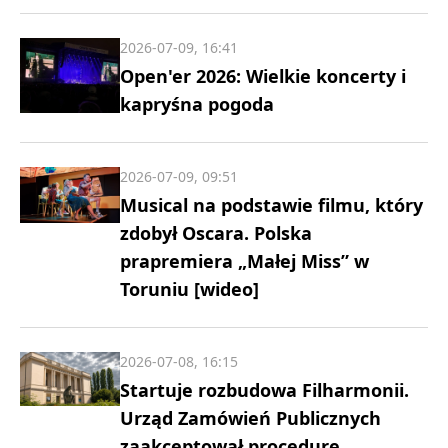
2026-07-09, 16:41
Open'er 2026: Wielkie koncerty i
kapryśna pogoda
2026-07-09, 09:51
Musical na podstawie filmu, który
zdobył Oscara. Polska
prapremiera „Małej Miss” w
Toruniu [wideo]
2026-07-08, 16:15
Startuje rozbudowa Filharmonii.
Urząd Zamówień Publicznych
zaakceptował procedurę