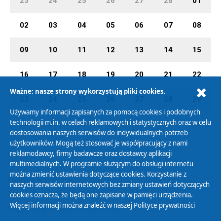
23
24
25
26
27
28
01
02
03
04
05
06
07
08
09
10
11
12
13
14
15
16
17
18
19
20
21
22
Ważne: nasze strony wykorzystują pliki cookies.
23
24
25
26
27
28
29
Używamy informacji zapisanych za pomocą cookies i podobnych
technologii m.in. w celach reklamowych i statystycznych oraz w celu
30
31
01
02
03
04
05
dostosowania naszych serwisów do indywidualnych potrzeb
użytkowników. Mogą też stosować je współpracujący z nami
reklamodawcy, firmy badawcze oraz dostawcy aplikacji
multimedialnych. W programie służącym do obsługi internetu
można zmienić ustawienia dotyczące cookies. Korzystanie z
Polityka Prywatności
naszych serwisów internetowych bez zmiany ustawień dotyczących
Zasady korzystania z Serwisu
cookies oznacza, że będą one zapisane w pamięci urządzenia.
Więcej informacji można znaleźć w naszej
Polityce prywatności
Organizacje Pożytku Publicznego