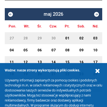
maj 2026
Pon.
Wt.
Śr.
Czw.
Pt.
Sob.
Nd.
27
28
29
30
01
02
03
04
05
06
07
08
09
10
11
12
13
14
15
16
17
Ważne: nasze strony wykorzystują pliki cookies.
18
19
20
21
22
23
24
Używamy informacji zapisanych za pomocą cookies i podobnych
technologii m.in. w celach reklamowych i statystycznych oraz w celu
25
26
27
28
29
30
31
dostosowania naszych serwisów do indywidualnych potrzeb
użytkowników. Mogą też stosować je współpracujący z nami
reklamodawcy, firmy badawcze oraz dostawcy aplikacji
multimedialnych. W programie służącym do obsługi internetu