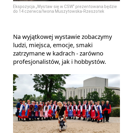
Ekspozycja „Wystaw się w CSW” prezentowana będzie
do 14 czerwca/Iwona Muszytowska-Rzeszotek
Na wyjątkowej wystawie zobaczymy
ludzi, miejsca, emocje, smaki
zatrzymane w kadrach - zarówno
profesjonalistów, jak i hobbystów.