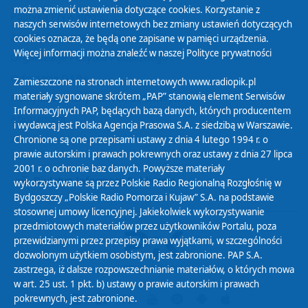
można zmienić ustawienia dotyczące cookies. Korzystanie z
Polityka Prywatności
naszych serwisów internetowych bez zmiany ustawień dotyczących
Zasady korzystania z Serwisu
cookies oznacza, że będą one zapisane w pamięci urządzenia.
Więcej informacji można znaleźć w naszej
Polityce prywatności
Organizacje Pożytku Publicznego
Cyfryzacja DAB+
Zamieszczone na stronach internetowych www.radiopik.pl
materiały sygnowane skrótem „PAP” stanowią element Serwisów
Polityka ochrony danych osobowych
Informacyjnych PAP, będących bazą danych, których producentem
Abonament
i wydawcą jest Polska Agencja Prasowa S.A. z siedzibą w Warszawie.
Zamówienia publiczne
Chronione są one przepisami ustawy z dnia 4 lutego 1994 r. o
prawie autorskim i prawach pokrewnych oraz ustawy z dnia 27 lipca
2001 r. o ochronie baz danych. Powyższe materiały
Biuletyn Informacji Publicznej
wykorzystywane są przez Polskie Radio Regionalną Rozgłośnię w
Bydgoszczy „Polskie Radio Pomorza i Kujaw” S.A. na podstawie
stosownej umowy licencyjnej. Jakiekolwiek wykorzystywanie
przedmiotowych materiałów przez użytkowników Portalu, poza
przewidzianymi przez przepisy prawa wyjątkami, w szczególności
dozwolonym użytkiem osobistym, jest zabronione. PAP S.A.
zastrzega, iż dalsze rozpowszechnianie materiałów, o których mowa
w art. 25 ust. 1 pkt. b) ustawy o prawie autorskim i prawach
pokrewnych, jest zabronione.