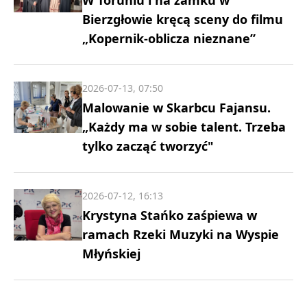
W Toruniu i na zamku w
Bierzgłowie kręcą sceny do filmu
„Kopernik-oblicza nieznane”
2026-07-13, 07:50
Malowanie w Skarbcu Fajansu.
„Każdy ma w sobie talent. Trzeba
tylko zacząć tworzyć"
2026-07-12, 16:13
Krystyna Stańko zaśpiewa w
ramach Rzeki Muzyki na Wyspie
Młyńskiej