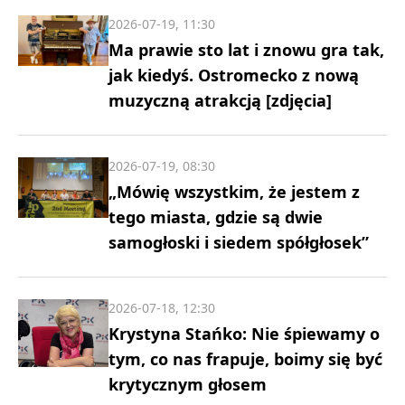
2026-07-19, 11:30
Ma prawie sto lat i znowu gra tak,
jak kiedyś. Ostromecko z nową
muzyczną atrakcją [zdjęcia]
2026-07-19, 08:30
„Mówię wszystkim, że jestem z
tego miasta, gdzie są dwie
samogłoski i siedem spółgłosek”
2026-07-18, 12:30
Krystyna Stańko: Nie śpiewamy o
tym, co nas frapuje, boimy się być
krytycznym głosem