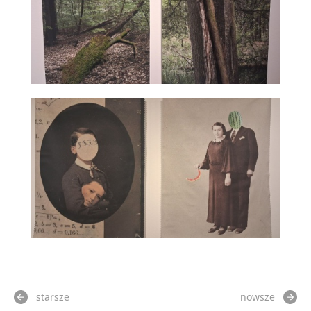
starsze
nowsze