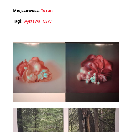
Miejscowość:
Toruń
Tagi:
wystawa
,
CSW