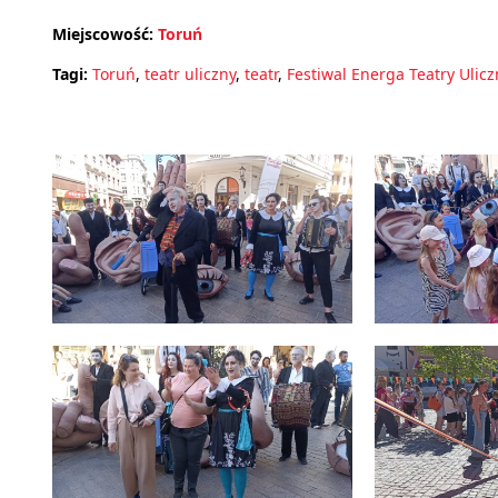
Miejscowość:
Toruń
Tagi:
Toruń
,
teatr uliczny
,
teatr
,
Festiwal Energa Teatry Ulic