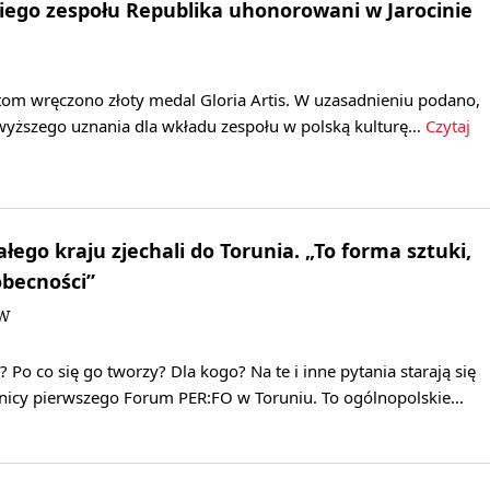
ego zespołu Republika uhonorowani w Jarocinie
tom wręczono złoty medal Gloria Artis. W uzasadnieniu podano,
jwyższego uznania dla wkładu zespołu w polską kulturę…
Czytaj
łego kraju zjechali do Torunia. „To forma sztuki,
becności”
DW
 Po co się go tworzy? Dla kogo? Na te i inne pytania starają się
nicy pierwszego Forum PER:FO w Toruniu. To ogólnopolskie…