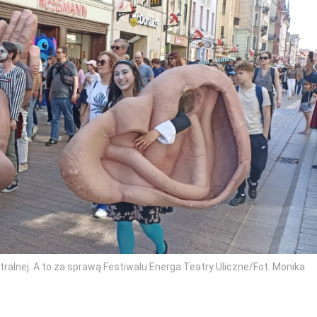
ralnej. A to za sprawą Festiwalu Energa Teatry Uliczne/Fot. Monika