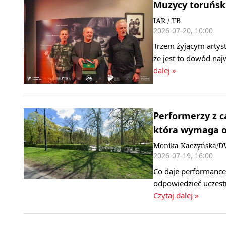
Muzycy toruński
IAR / TB
2026-07-20, 10:00
Trzem żyjącym artys
że jest to dowód na
dalej »
Performerzy z ca
która wymaga o
Monika Kaczyńska/
2026-07-19, 16:00
Co daje performance?
odpowiedzieć uczest
Czytaj dalej »