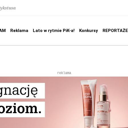
Sykstusa
AM
Reklama
Lato w rytmie PiK-a!
Konkursy
REPORTAŻE
reklama