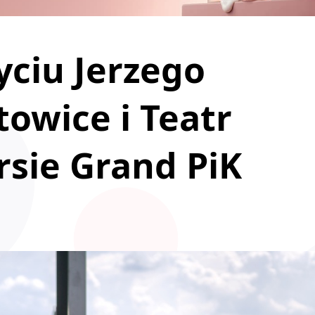
yciu Jerzego
towice i Teatr
rsie Grand PiK