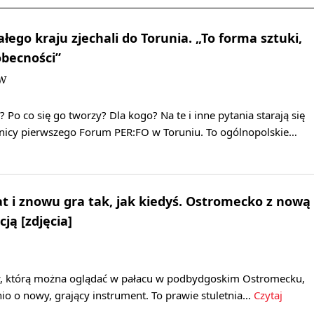
łego kraju zjechali do Torunia. „To forma sztuki,
becności”
DW
 Po co się go tworzy? Dla kogo? Na te i inne pytania starają się
nicy pierwszego Forum PER:FO w Toruniu. To ogólnopolskie…
at i znowu gra tak, jak kiedyś. Ostromecko z nową
ją [zdjęcia]
w, którą można oglądać w pałacu w podbydgoskim Ostromecku,
nio o nowy, grający instrument. To prawie stuletnia…
Czytaj