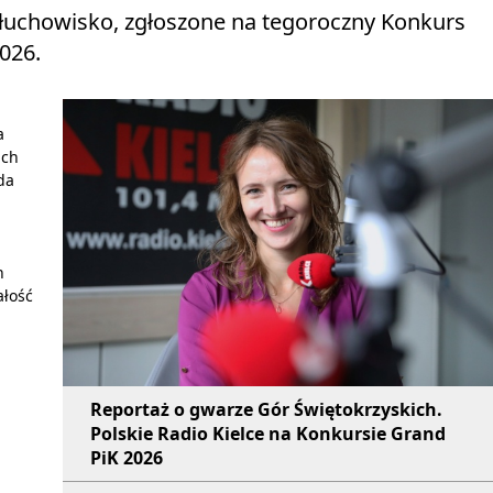
 słuchowisko, zgłoszone na tegoroczny Konkurs
026.
a
ich
da
n
ałość
Reportaż o gwarze Gór Świętokrzyskich.
Polskie Radio Kielce na Konkursie Grand
PiK 2026