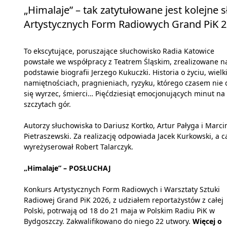
„Himalaje” – tak zatytułowane jest kolejne
Artystycznych Form Radiowych Grand PiK 2
To ekscytujące, poruszające słuchowisko Radia Katowice
powstałe we współpracy z Teatrem Śląskim, zrealizowane n
podstawie biografii Jerzego Kukuczki. Historia o życiu, wielk
namiętnościach, pragnieniach, ryzyku, którego czasem nie 
się wyrzec, śmierci… Pięćdziesiąt emocjonujących minut na
szczytach gór.
Autorzy słuchowiska to Dariusz Kortko, Artur Pałyga i Marci
Pietraszewski. Za realizację odpowiada Jacek Kurkowski, a c
wyreżyserował Robert Talarczyk.
„Himalaje” –
POSŁUCHAJ
Konkurs Artystycznych Form Radiowych i Warsztaty Sztuki
Radiowej Grand PiK 2026, z udziałem reportażystów z całej
Polski, potrwają od 18 do 21 maja w Polskim Radiu PiK w
Bydgoszczy. Zakwalifikowano do niego 22 utwory.
Więcej o