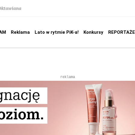
 Oktawiana
AM
Reklama
Lato w rytmie PiK-a!
Konkursy
REPORTAŻE
reklama