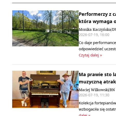
Performerzy z ca
która wymaga o
Monika Kaczyńska/
2026-07-19, 16:00
Co daje performance?
odpowiedzieć uczest
Czytaj dalej »
Ma prawie sto l
muzyczną atrakc
Maciej Wilkowski/BN
2026-07-19, 11:30
Kolekcja fortepianó
wzbogaciła się ostat
dalej »