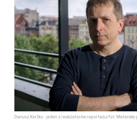
Dariusz Kortko - jeden z realizatorów reportażu/fot. Materiał