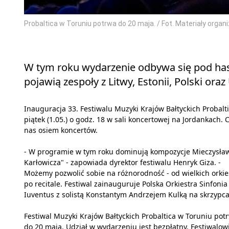
Probaltica w Toruniu potrwa do 20 maja. / Fot. Materiały orga
W tym roku wydarzenie odbywa się pod ha
pojawią zespoły z Litwy, Estonii, Polski oraz
Inauguracja 33. Festiwalu Muzyki Krajów Bałtyckich Probalt
piątek (1.05.) o godz. 18 w sali koncertowej na Jordankach. 
nas osiem koncertów.
- W programie w tym roku dominują kompozycje Mieczysła
Karłowicza" - zapowiada dyrektor festiwalu Henryk Giza. -
Możemy pozwolić sobie na różnorodność - od wielkich orkie
po recitale. Festiwal zainauguruje Polska Orkiestra Sinfonia
Iuventus z solistą Konstantym Andrzejem Kulką na skrzypca
Festiwal Muzyki Krajów Bałtyckich Probaltica w Toruniu pot
do 20 maja. Udział w wydarzeniu jest bezpłatny. Festiwalow