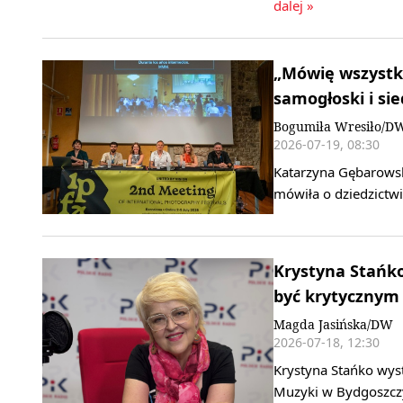
dalej »
„Mówię wszystki
samogłoski i si
Bogumiła Wresiło/D
2026-07-19, 08:30
Katarzyna Gębarowsk
mówiła o dziedzictw
Krystyna Stańko
być krytycznym
Magda Jasińska/DW
2026-07-18, 12:30
Krystyna Stańko wys
Muzyki w Bydgoszcz