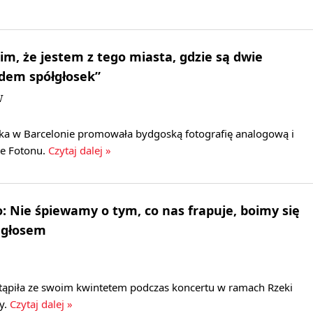
m, że jestem z tego miasta, gdzie są dwie
edem spółgłosek”
W
a w Barcelonie promowała bydgoską fotografię analogową i
ie Fotonu.
Czytaj dalej »
: Nie śpiewamy o tym, co nas frapuje, boimy się
 głosem
tąpiła ze swoim kwintetem podczas koncertu w ramach Rzeki
y.
Czytaj dalej »