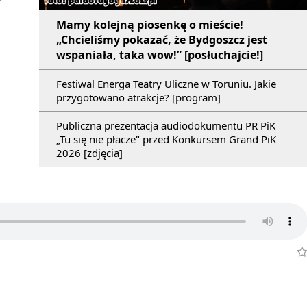
Mamy kolejną piosenkę o mieście!
„Chcieliśmy pokazać, że Bydgoszcz jest
wspaniała, taka wow!” [posłuchajcie!]
Festiwal Energa Teatry Uliczne w Toruniu. Jakie
przygotowano atrakcje? [program]
Publiczna prezentacja audiodokumentu PR PiK
„Tu się nie płacze" przed Konkursem Grand PiK
2026 [zdjęcia]