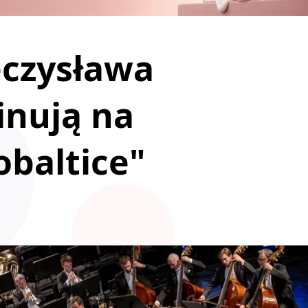
czysława
inują na
obaltice"