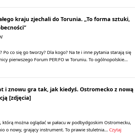
łego kraju zjechali do Torunia. „To forma sztuki,
becności”
DW
 Po co się go tworzy? Dla kogo? Na te i inne pytania starają się
nicy pierwszego Forum PER:FO w Toruniu. To ogólnopolskie…
at i znowu gra tak, jak kiedyś. Ostromecko z nową
ją [zdjęcia]
w, którą można oglądać w pałacu w podbydgoskim Ostromecku,
nio o nowy, grający instrument. To prawie stuletnia…
Czytaj