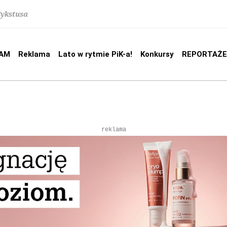
Sykstusa
AM
Reklama
Lato w rytmie PiK-a!
Konkursy
REPORTAŻE
reklama