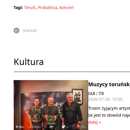
Tagi:
Toruń
,
Probaltica
,
koncert
starsze
Kultura
Muzycy toruński
IAR / TB
2026-07-20, 10:00
Trzem żyjącym artys
że jest to dowód na
dalej »