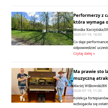
Performerzy z ca
która wymaga o
Monika Kaczyńska/
2026-07-19, 16:00
Co daje performance?
odpowiedzieć uczest
Czytaj dalej »
Ma prawie sto l
muzyczną atrakc
Maciej Wilkowski/BN
2026-07-19, 11:30
Kolekcja fortepianó
wzbogaciła się ostat