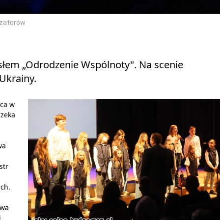
nizatorów
słem „Odrodzenie Wspólnoty". Na scenie
 Ukrainy.
ica w
Czeka
wa
str
ch.
rwa
i