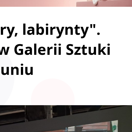
y, labirynty".
 Galerii Sztuki
runiu