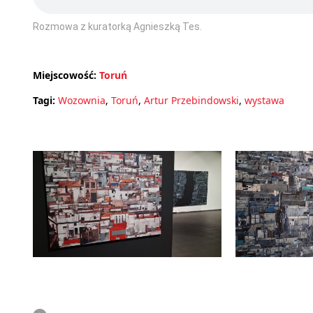
Rozmowa z kuratorką Agnieszką Tes.
Miejscowość:
Toruń
Tagi:
Wozownia
,
Toruń
,
Artur Przebindowski
,
wystawa