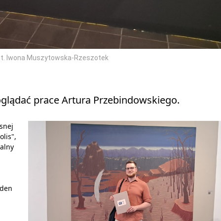
 Fot. Iwona Muszytowska-Rzeszotek
 oglądać prace Artura Przebindowskiego.
snej
lis",
nalny
aden