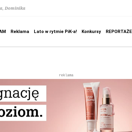
na, Dominika
AM
Reklama
Lato w rytmie PiK-a!
Konkursy
REPORTAŻE
reklama