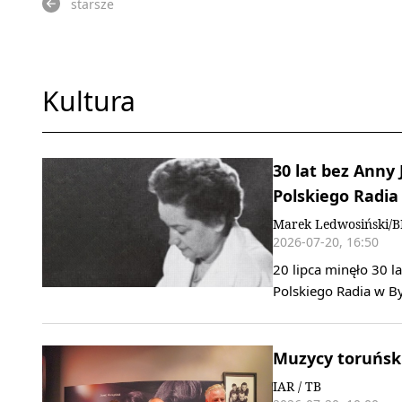
starsze
Kultura
30 lat bez Anny 
Polskiego Radia
Marek Ledwosiński/
2026-07-20, 16:50
20 lipca minęło 30 l
Polskiego Radia w By
Muzycy toruński
IAR / TB