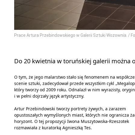
Prace Artura Przebindowskiego w Galerii Sztuki Wozownia. /
Do 20 kwietnia w toruńskiej galerii można
O tym, że jego malarstwo stało się fenomenem na współcze
scenie sztuki, zadecydował przede wszystkim cykl „Megalopo
który tworzy od 2009 roku. Odnalazł w nim wyrazisty, orygi
i w pełni dojrzały język artystyczny.
Artur Przebindowski tworzy portrety żywych, a zarazem
opustoszałych wymyślonych miast, których nie ogranicza ż
horyzont. O tej propozycji Iwona Muszytowska-Rzeszotek
rozmawiała z kuratorką Agnieszką Tes.